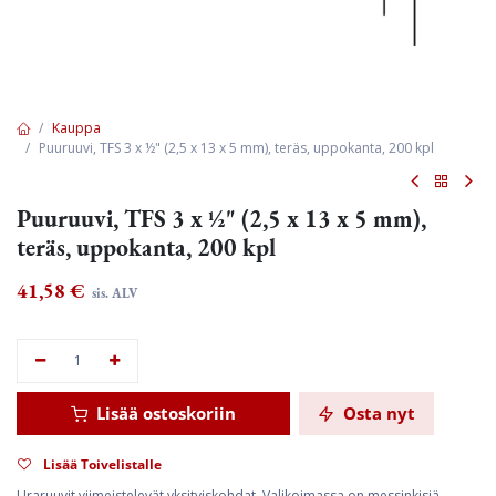
Kauppa
Puuruuvi, TFS 3 x ½" (2,5 x 13 x 5 mm), teräs, uppokanta, 200 kpl
Puuruuvi, TFS 3 x ½" (2,5 x 13 x 5 mm),
teräs, uppokanta, 200 kpl
41,58
€
sis. ALV
Lisää ostoskoriin
Osta nyt
Lisää Toivelistalle
Uraruuvit viimeistelevät yksityiskohdat. Valikoimassa on messinkisiä,