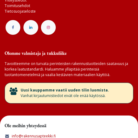
Yhteystiedot
Toimitusehdot
Tietosuojaseloste
Olemme valmistaja ja tukkuliike
Tavoitteemme on turvata perinteisten rakennustuotteiden saatavuus ja
korkea laatustandardi. Haluamme ylläpitää perinteisiä
tuotantomenetelmiä ja vaalia kestävien materiaalien käyttöä.
​Uusi kauppamme vaatii uuden tilin luomista.
Vanhat kirjautumistiedot eivät ole enää käytössä.
Ole meihin yhteydessä
info@rakennusapteekki.fi