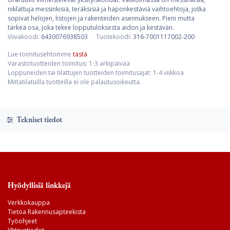
niklattuja messinkisiä, teräksisiä ja haponkestäviä vaihtoehtoja, jotka
sopivat helojen, listojen ja rakenteiden asennukseen. Pieni mutta
tärkeä osa, joka tekee lopputuloksesta aidon ja kestävän.
Viivakoodi:
6430076938503
Tuotekoodi:
316-7001117002-200
Lue toimitusehtomme
tästä
Varastotuotteiden toimitus: 1-3 arkipäivää
Loppuneiden tai tilattujen tuotteiden toimitusajat: 1-4 viikkoa
Mittatilatuilla tuotteilla ei ole palautusoikeutta.
Tekniset tiedot
Hyödyllisiä linkkejä
Verkkokauppa
Tietoa Rakennusapteekista
Työohjeet