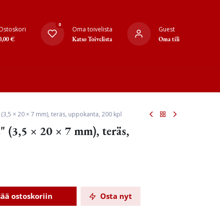
0
Ostoskori
Oma toivelista
Guest
0,00
€
Katso Toivelista
Oma tili
 (3,5 × 20 × 7 mm), teräs, uppokanta, 200 kpl
 (3,5 × 20 × 7 mm), teräs,
sää ostoskoriin
Osta nyt