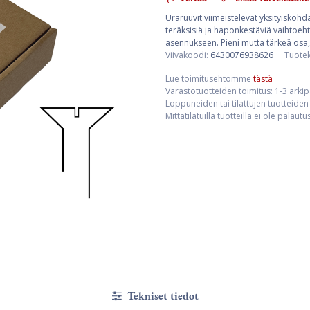
Uraruuvit viimeistelevät yksityiskohda
teräksisiä ja haponkestäviä vaihtoehto
asennukseen. Pieni mutta tärkeä osa,
Viivakoodi:
6430076938626
Tuote
Lue toimitusehtomme
tästä
Varastotuotteiden toimitus: 1-3 arki
Loppuneiden tai tilattujen tuotteiden 
Mittatilatuilla tuotteilla ei ole palaut
Tekniset tiedot