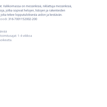
t. Valikoimassa on messinkisiä, niklattuja messinkisiä,
ja, jotka sopivat helojen, listojen ja rakenteiden
 joka tekee lopputuloksesta aidon ja kestävän.
koodi:
316-7001152002-200
päivää
toimitusajat: 1-4 viikkoa
usoikeutta.