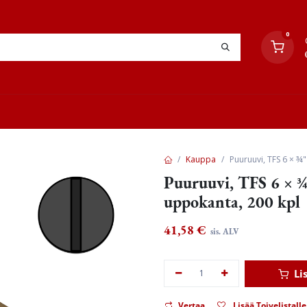
0
YHTEYSTIEDOT
TYÖOHJEET
JÄLLEENMYYJÄT
Kauppa
Puuruuvi, TFS 6 × ¾"
Puuruuvi, TFS 6 × ¾"
uppokanta, 200 kpl
41,58
€
sis. ALV
Li
Vertaa
Lisää Toivelistalle