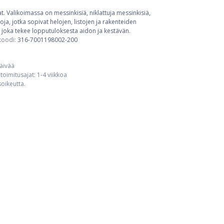
t. Valikoimassa on messinkisiä, niklattuja messinkisiä,
ja, jotka sopivat helojen, listojen ja rakenteiden
 joka tekee lopputuloksesta aidon ja kestävän.
koodi:
316-7001198002-200
päivää
toimitusajat: 1-4 viikkoa
usoikeutta.