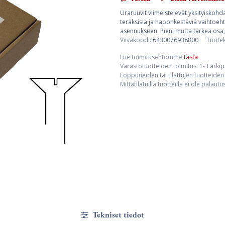
Uraruuvit viimeistelevät yksityiskohda
teräksisiä ja haponkestäviä vaihtoehto
asennukseen. Pieni mutta tärkeä osa,
Viivakoodi:
6430076938800
Tuote
Lue toimitusehtomme
tästä
Varastotuotteiden toimitus: 1-3 arki
Loppuneiden tai tilattujen tuotteiden 
Mittatilatuilla tuotteilla ei ole palaut
Tekniset tiedot