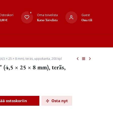
0
Ostoskori
Oma toivelista
Guest
0,00
€
Katso Toivelista
Oma tili
 (4,5 × 25 × 8 mm), teräs, uppokanta, 200 kpl
 (4,5 × 25 × 8 mm), teräs,
sää ostoskoriin
Osta nyt