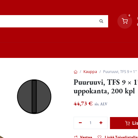
0
YHTEYSTIEDOT
TYÖOHJEET
JÄLLEENMYYJÄT
Kauppa
Puuruuvi, TFS 9 × 1"
Puuruuvi, TFS 9 × 1"
uppokanta, 200 kpl
44,73
€
sis. ALV
Li
Vertaa
Lisää Toivelistalle