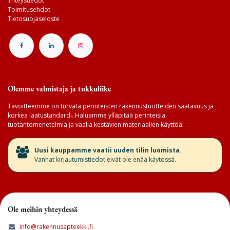
Yhteystiedot
Toimitusehdot
Tietosuojaseloste
Olemme valmistaja ja tukkuliike
Tavoitteemme on turvata perinteisten rakennustuotteiden saatavuus ja
korkea laatustandardi. Haluamme ylläpitää perinteisiä
tuotantomenetelmiä ja vaalia kestävien materiaalien käyttöä.
​Uusi kauppamme vaatii uuden tilin luomista.
Vanhat kirjautumistiedot eivät ole enää käytössä.
Ole meihin yhteydessä
info@rakennusapteekki.fi