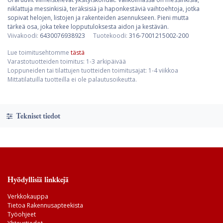
niklattuja messinkisiä, teräksisiä ja haponkestäviä vaihtoehtoja, jotka
sopivat helojen, listojen ja rakenteiden asennukseen. Pieni mutta
tärkeä osa, joka tekee lopputuloksesta aidon ja kestävän.
Viivakoodi:
6430076938923
Tuotekoodi:
316-7001215002-200
Lue toimitusehtomme
tästä
Varastotuotteiden toimitus: 1-3 arkipäivää
Loppuneiden tai tilattujen tuotteiden toimitusajat: 1-4 viikkoa
Mittatilatuilla tuotteilla ei ole palautusoikeutta.
Tekniset tiedot
Hyödyllisiä linkkejä
Verkkokauppa
Tietoa Rakennusapteekista
Työohjeet