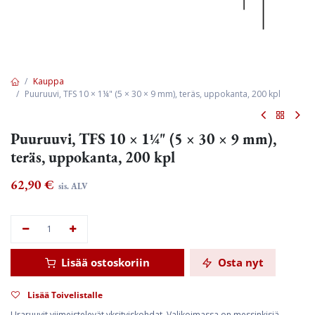
Kauppa
Puuruuvi, TFS 10 × 1¼" (5 × 30 × 9 mm), teräs, uppokanta, 200 kpl
Puuruuvi, TFS 10 × 1¼" (5 × 30 × 9 mm),
teräs, uppokanta, 200 kpl
62,90
€
sis. ALV
Lisää ostoskoriin
Osta nyt
Lisää Toivelistalle
Uraruuvit viimeistelevät yksityiskohdat. Valikoimassa on messinkisiä,