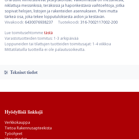
niklattuja messinkisiä, teräksisiä ja haponkestäviä vaihtoehtoja, jotka
sopivat helojen, listojen ja rakenteiden asennukseen. Pieni mutta
tärkeä osa, joka tekee lopputuloksesta aidon ja kestävän.
Viivakoodi:
6430076938237
Tuotekoodi:
316-7002117002-200
Lue toimitusehtomme
tästä
Varastotuotteiden toimitus: 1-3 arkipäivää
Loppuneiden tai tilattujen tuotteiden toimitusajat: 1-4 viikkoa
Mittatilatuilla tuotteilla ei ole palautusoikeutta.
Tekniset tiedot
Hyödyllisiä linkkejä
Verkkokauppa
Tietoa Rakennusapteekista
Työohjeet