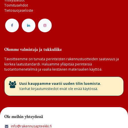
Yhteystiedot
Toimitusehdot
Tietosuojaseloste
Olemme valmistaja ja tukkuliike
Tavoitteemme on turvata perinteisten rakennustuotteiden saatavuus ja
korkea laatustandardi. Haluamme ylläpitää perinteisiä
tuotantomenetelmiä ja vaalia kestävien materiaalien käyttöä.
​Uusi kauppamme vaatii uuden tilin luomista.
Vanhat kirjautumistiedot eivät ole enää käytössä.
Ole meihin yhteydessä
info@rakennusapteekki.fi