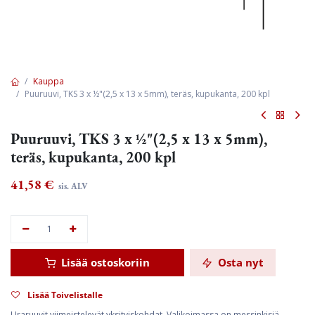
Kauppa
Puuruuvi, TKS 3 x ½"(2,5 x 13 x 5mm), teräs, kupukanta, 200 kpl
Puuruuvi, TKS 3 x ½"(2,5 x 13 x 5mm),
teräs, kupukanta, 200 kpl
41,58
€
sis. ALV
Lisää ostoskoriin
Osta nyt
Lisää Toivelistalle
Uraruuvit viimeistelevät yksityiskohdat. Valikoimassa on messinkisiä,