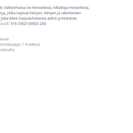
t. Valikoimassa on messinkisiä, niklattuja messinkisiä,
ja, jotka sopivat helojen, listojen ja rakenteiden
 joka tekee lopputuloksesta aidon ja kestävän.
koodi:
316-7002139002-200
päivää
toimitusajat: 1-4 viikkoa
usoikeutta.