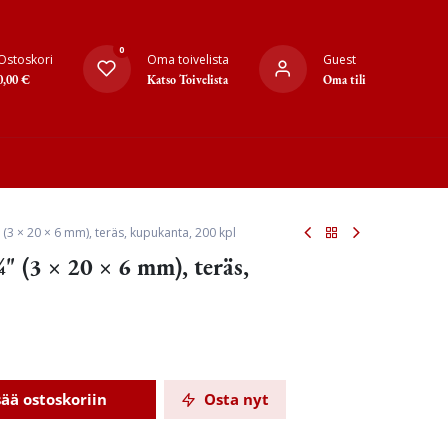
0
Ostoskori
Oma toivelista
Guest
0,00
€
Katso Toivelista
Oma tili
 (3 × 20 × 6 mm), teräs, kupukanta, 200 kpl
 (3 × 20 × 6 mm), teräs,
sää ostoskoriin
Osta nyt