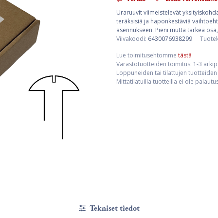
Uraruuvit viimeistelevät yksityiskohda
teräksisiä ja haponkestäviä vaihtoehto
asennukseen. Pieni mutta tärkeä osa,
Viivakoodi:
6430076938299
Tuote
Lue toimitusehtomme
tästä
Varastotuotteiden toimitus: 1-3 arki
Loppuneiden tai tilattujen tuotteiden 
Mittatilatuilla tuotteilla ei ole palaut
Tekniset tiedot