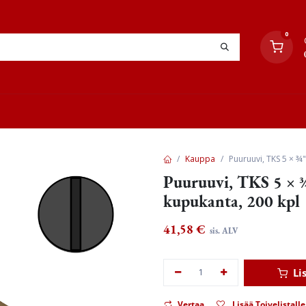
0
YHTEYSTIEDOT
TYÖOHJEET
JÄLLEENMYYJÄT
Kauppa
Puuruuvi, TKS 5 × ¾"
Puuruuvi, TKS 5 × ¾"
kupukanta, 200 kpl
41,58
€
sis. ALV
Li
Vertaa
Lisää Toivelistalle