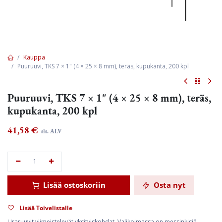
Kauppa
Puuruuvi, TKS 7 × 1" (4 × 25 × 8 mm), teräs, kupukanta, 200 kpl
Puuruuvi, TKS 7 × 1" (4 × 25 × 8 mm), teräs,
kupukanta, 200 kpl
41,58
€
sis. ALV
Lisää ostoskoriin
Osta nyt
Lisää Toivelistalle
Uraruuvit viimeistelevät yksityiskohdat. Valikoimassa on messinkisiä,