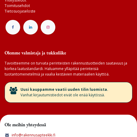
Yhteystiedot
Toimitusehdot
Tietosuojaseloste
Olemme valmistaja ja tukkuliike
Tavoitteemme on turvata perinteisten rakennustuotteiden saatavuus ja
korkea laatustandardi. Haluamme ylläpitää perinteisiä
tuotantomenetelmiä ja vaalia kestävien materiaalien käyttöä.
​Uusi kauppamme vaatii uuden tilin luomista.
Vanhat kirjautumistiedot eivät ole enää käytössä.
Ole meihin yhteydessä
info@rakennusapteekki.fi