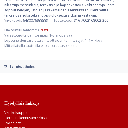
niklattuja messinkisiä, teräksisiä ja haponkestäviä vaihtoehtoja, jotka
sopivat helojen, listojen ja rakenteiden asennukseen. Pieni mutta
tärkeä osa, joka tekee lopputuloksesta aidon ja kestävän.
Viivakoodi:
6430076938381
Tuotekoodi:
316-7002168002-200
Lue toimitusehtomme
tästä
Varastotuotteiden toimitus: 1-3 arkipäivää
Loppuneiden tai tilattujen tuotteiden toimitusajat: 1-4 viikkoa
Mittatilatuilla tuotteilla ei ole palautusoikeutta.
Tekniset tiedot
Hyödyllisiä linkkejä
Verkkokauppa
Tietoa Rakennusapteekista
Työohjeet