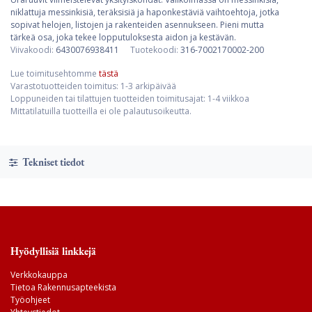
niklattuja messinkisiä, teräksisiä ja haponkestäviä vaihtoehtoja, jotka
sopivat helojen, listojen ja rakenteiden asennukseen. Pieni mutta
tärkeä osa, joka tekee lopputuloksesta aidon ja kestävän.
Viivakoodi:
6430076938411
Tuotekoodi:
316-7002170002-200
Lue toimitusehtomme
tästä
Varastotuotteiden toimitus: 1-3 arkipäivää
Loppuneiden tai tilattujen tuotteiden toimitusajat: 1-4 viikkoa
Mittatilatuilla tuotteilla ei ole palautusoikeutta.
Tekniset tiedot
Hyödyllisiä linkkejä
Verkkokauppa
Tietoa Rakennusapteekista
Työohjeet