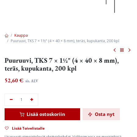
Kauppa
Puuruuvi, TKS 7 × 1½" (4 × 40 × 8 mm), teräs, kupukanta, 200 kpl
Puuruuvi, TKS 7 × 1½" (4 × 40 × 8 mm),
teräs, kupukanta, 200 kpl
52,60
€
sis. ALV
Lisää ostoskoriin
Osta nyt
Lisää Toivelistalle
Uraruuvit viimeistelevät yksityiskohdat. Valikoimassa on messinkisiä,