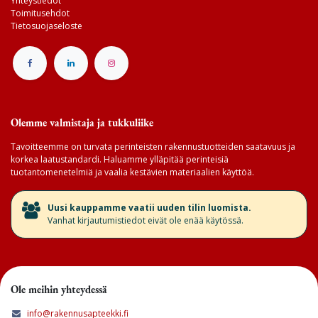
Yhteystiedot
Toimitusehdot
Tietosuojaseloste
Olemme valmistaja ja tukkuliike
Tavoitteemme on turvata perinteisten rakennustuotteiden saatavuus ja
korkea laatustandardi. Haluamme ylläpitää perinteisiä
tuotantomenetelmiä ja vaalia kestävien materiaalien käyttöä.
​Uusi kauppamme vaatii uuden tilin luomista.
Vanhat kirjautumistiedot eivät ole enää käytössä.
Ole meihin yhteydessä
info@rakennusapteekki.fi