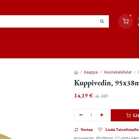
0
YHTEYSTIEDOT
TYÖOHJEET
JÄLLEENMYYJÄT
Kauppa
Huonekaluhelat
Kuppivedin, 95x38m
14,19
€
sis. ALV
Li
Vertaa
Lisää Toivelistalle
Kuppivedin, 95x38mm, CC-mitta 64mm. 