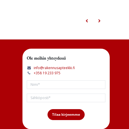
Ole meihin yhteydessä
info@rakennusapteekki.fi
+358 19 233 975
Tilaa kirjeemme