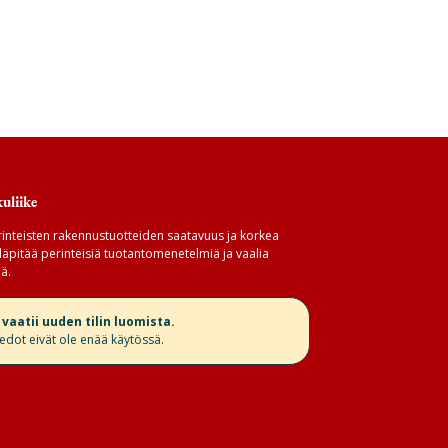
uliike
inteisten rakennustuotteiden saatavuus ja korkea
äpitää perinteisiä tuotantomenetelmiä ja vaalia
ä.
aatii uuden tilin luomista.
iedot eivät ole enää käytössä.