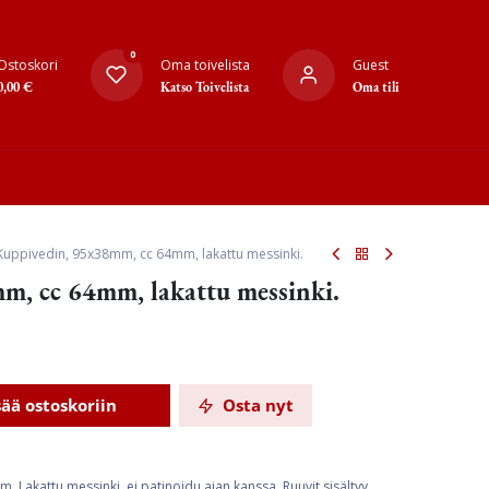
0
Ostoskori
Oma toivelista
Guest
0,00
€
Katso Toivelista
Oma tili
Kuppivedin, 95x38mm, cc 64mm, lakattu messinki.
m, cc 64mm, lakattu messinki.
sää ostoskoriin
Osta nyt
Lakattu messinki, ei patinoidu ajan kanssa. Ruuvit sisältyy