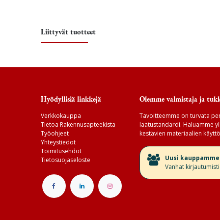
Liittyvät tuotteet
Hyödyllisiä linkkejä
Olemme valmistaja ja tukk
Verkkokauppa
Tavoitteemme on turvata per
Tietoa Rakennusapteekista
laatustandardi. Haluamme yll
Työohjeet
kestävien materiaalien käyttö
Yhteystiedot
Toimitusehdot
​Uusi kauppamme v
Tietosuojaseloste
Vanhat kirjautumist