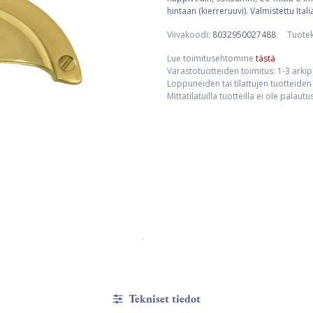
hintaan (kierreruuvi). Valmistettu Ital
Viivakoodi:
8032950027488
Tuote
Lue toimitusehtomme
tästä
Varastotuotteiden toimitus: 1-3 arki
Loppuneiden tai tilattujen tuotteiden 
Mittatilatuilla tuotteilla ei ole palaut
Tekniset tiedot