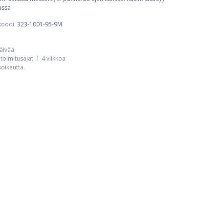
iassa
koodi:
323-1001-95-9M
päivää
toimitusajat: 1-4 viikkoa
usoikeutta.