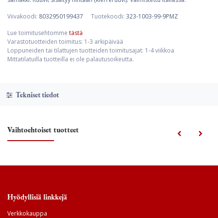
Viivakoodi:
8032950199437
Tuotekoodi:
323-1003-99-9PMZ
Lue toimitusehtomme
tästä
Varastotuotteiden toimitus: 1-3 arkipäivää
Loppuneiden tai tilattujen tuotteiden toimitusajat: 1-4 viikkoa
Mittatilatuilla tuotteilla ei ole palautusoikeutta.
Tekniset tiedot
Vaihtoehtoiset tuotteet
Hyödyllisiä linkkejä
Verkkokauppa