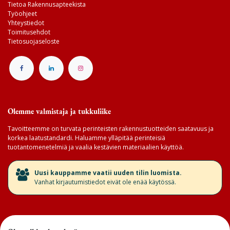
Tietoa Rakennusapteekista
Työohjeet
Yhteystiedot
Toimitusehdot
Tietosuojaseloste
Olemme valmistaja ja tukkuliike
Tavoitteemme on turvata perinteisten rakennustuotteiden saatavuus ja
korkea laatustandardi. Haluamme ylläpitää perinteisiä
tuotantomenetelmiä ja vaalia kestävien materiaalien käyttöä.
​Uusi kauppamme vaatii uuden tilin luomista.
Vanhat kirjautumistiedot eivät ole enää käytössä.