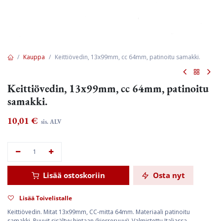
Kauppa
Keittiövedin, 13x99mm, cc 64mm, patinoitu samakki.
Keittiövedin, 13x99mm, cc 64mm, patinoitu
samakki.
10,01
€
sis. ALV
Lisää ostoskoriin
Osta nyt
Lisää Toivelistalle
Keittiövedin. Mitat 13x99mm, CC-mitta 64mm. Materiaali patinoitu
samakki. Ruuvit sisältyy hintaan (kierreruuvi). Valmistettu Italiassa.