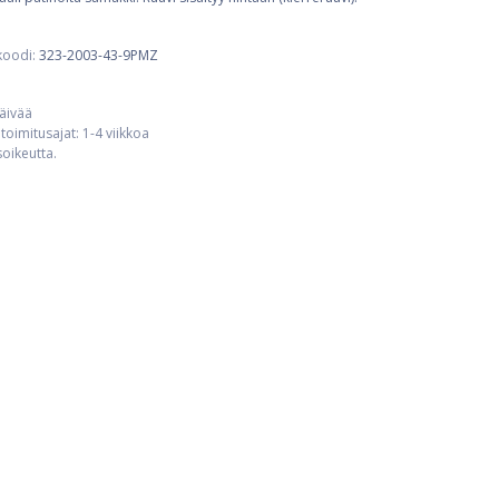
koodi:
323-2003-43-9PMZ
päivää
toimitusajat: 1-4 viikkoa
usoikeutta.