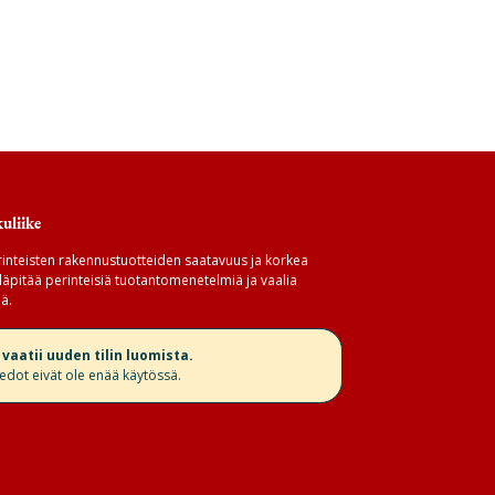
uliike
inteisten rakennustuotteiden saatavuus ja korkea
äpitää perinteisiä tuotantomenetelmiä ja vaalia
ä.
aatii uuden tilin luomista.
iedot eivät ole enää käytössä.