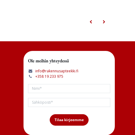
Ole meihin yhteydessä
info@rakennusapteekki.fi
+358 19 233 975
Tilaa kirjeemme