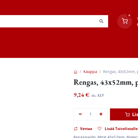
0
YHTEYSTIEDOT
TYÖOHJEET
JÄLLEENMYYJÄT
Kauppa
Rengas, 43x52mm, p
Rengas, 43x52mm, p
9,24
€
sis. ALV
Li
Vertaa
Lisää Toivelistalle
Rengasvedin. Mitat 43×52mm. Materiaal