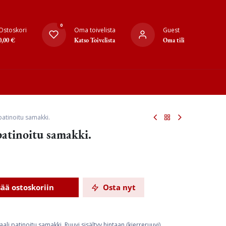
0
Ostoskori
Oma toivelista
Guest
0,00
€
Katso Toivelista
Oma tili
atinoitu samakki.
atinoitu samakki.
sää ostoskoriin
Osta nyt
i patinoitu samakki. Ruuvi sisältyy hintaan (kierreruuvi).