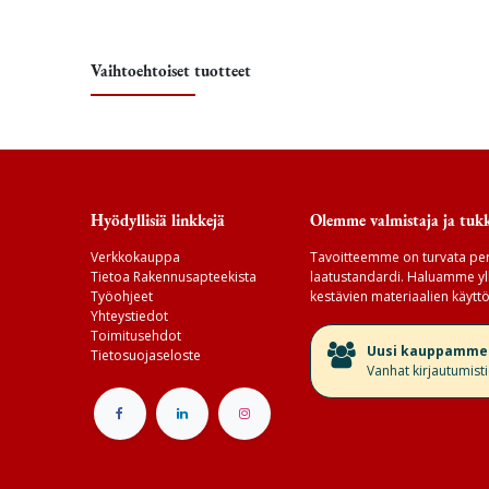
Vaihtoehtoiset tuotteet
Hyödyllisiä linkkejä
Olemme valmistaja ja tukk
Verkkokauppa
Tavoitteemme on turvata per
Tietoa Rakennusapteekista
laatustandardi. Haluamme yll
Työohjeet
kestävien materiaalien käyttö
Yhteystiedot
Toimitusehdot
​Uusi kauppamme v
Tietosuojaseloste
Vanhat kirjautumist