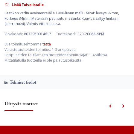
Lisää Toivelistalle
Laatikon vedin avaimenreiällä 1900-luvun malli . Mitat: leveys 97mm,
korkeus 34mm. Materiaali patinoitu messinki. Ruuvit sisältyy hintaan
(kierreruuvi). Valmistettu Italiassa.
Viivakoodi:
8032950014617
Tuotekoodi:
323-2008A-9PM
Lue toimitusehtomme
tästä
Varastotuotteiden toimitus: 1-3 arkipäivää
Loppuneiden tai tilattujen tuotteiden toimitusajat: 1-4 viikkoa
Mittatilatuilla tuotteilla ei ole palautusoikeutta.
Tekniset tiedot
Liittyvät tuotteet