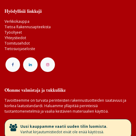
Hyödyllisiä linkkejä
Verkkokauppa
Tietoa Rakennusapteekista
Työohjeet
Yhteystiedot
Toimitusehdot
Tietosuojaseloste
Olemme valmistaja ja tukkuliike
Tavoitteemme on turvata perinteisten rakennustuotteiden saatavuus ja
korkea laatustandardi. Haluamme ylläpitää perinteisiä
tuotantomenetelmiä ja vaalia kestävien materiaalien käyttöä.
​Uusi kauppamme vaatii uuden tilin luomista.
Vanhat kirjautumistiedot eivät ole enää käytössä.