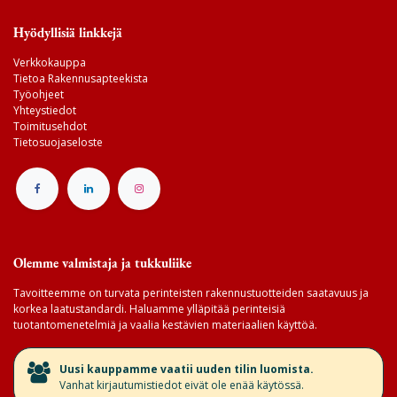
Hyödyllisiä linkkejä
Verkkokauppa
Tietoa Rakennusapteekista
Työohjeet
Yhteystiedot
Toimitusehdot
Tietosuojaseloste
Olemme valmistaja ja tukkuliike
Tavoitteemme on turvata perinteisten rakennustuotteiden saatavuus ja
korkea laatustandardi. Haluamme ylläpitää perinteisiä
tuotantomenetelmiä ja vaalia kestävien materiaalien käyttöä.
​Uusi kauppamme vaatii uuden tilin luomista.
Vanhat kirjautumistiedot eivät ole enää käytössä.