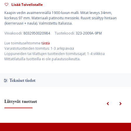
Lisää Toivelistalle
Kaapin vedin avaimenreiällä 1900-luvun malli. Mitat leveys 34mm,
korkeus 97 mm. Materiaali patinoitu messinki. Ruuvit sisältyy hintaan
(kierreruuvi + naula). Valmistettu Italiassa.
Viivakoodi:
8032950020984
Tuotekoodi:
323-2009A-9PM
Lue toimitusehtomme
tästä
Varastotuotteiden toimitus: 1-3 arkipäivää
Loppuneiden tai tilattujen tuotteiden toimitusajat: 1-4 viikkoa
Mittatilatuilla tuotteilla ei ole palautusoikeutta.
Tekniset tiedot
Liittyvät tuotteet