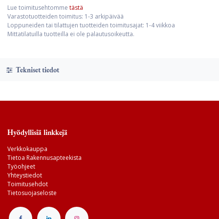
Lue toimitusehtomme
tästä
Varastotuotteiden toimitus: 1-3 arkipäivää
Loppuneiden tai tilattujen tuotteiden toimitusajat: 1-4 viikkoa
Mittatilatuilla tuotteilla ei ole palautusoikeutta.
Tekniset tiedot
Hyödyllisiä linkkejä
Verkkokauppa
Tietoa Rakennusapteekista
Työohjeet
Yhteystiedot
Toimitusehdot
Tietosuojaseloste