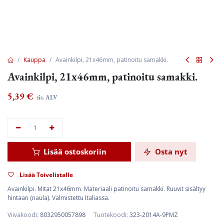
Kauppa
Avainkilpi, 21x46mm, patinoitu samakki.
Avainkilpi, 21x46mm, patinoitu samakki.
5,39
€
sis. ALV
Lisää ostoskoriin
Osta nyt
Lisää Toivelistalle
Avainkilpi. Mitat 21x46mm. Materiaali patinoitu samakki. Ruuvit sisältyy
hintaan (naula). Valmistettu Italiassa.
Viivakoodi:
8032950057898
Tuotekoodi:
323-2014A-9PMZ