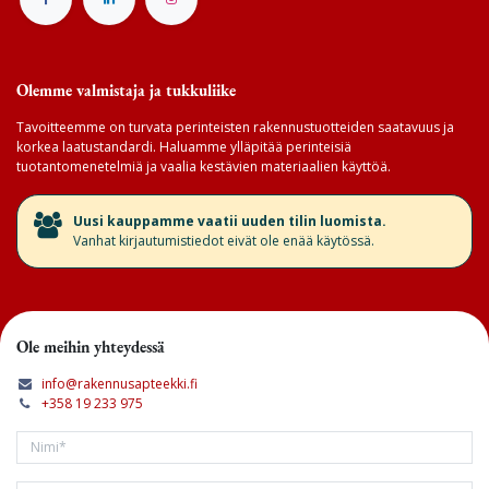
Olemme valmistaja ja tukkuliike
Tavoitteemme on turvata perinteisten rakennustuotteiden saatavuus ja
korkea laatustandardi. Haluamme ylläpitää perinteisiä
tuotantomenetelmiä ja vaalia kestävien materiaalien käyttöä.
​Uusi kauppamme vaatii uuden tilin luomista.
Vanhat kirjautumistiedot eivät ole enää käytössä.
Ole meihin yhteydessä
info@rakennusapteekki.fi
+358 19 233 975