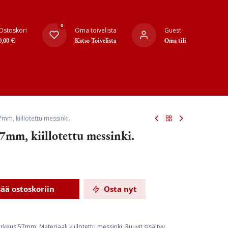
0
Ostoskori
Oma toivelista
Guest
0,00
€
Katso Toivelista
Oma tili
mm, kiillotettu messinki.
mm, kiillotettu messinki.
sää ostoskoriin
Osta nyt
keus 57mm. Materiaali kiillotettu messinki. Ruuvit sisältyy