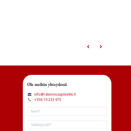
Ole meihin yhteydessä
info@rakennusapteekki.fi
+358 19 233 975