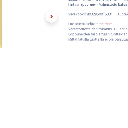
hintaan (puuruuvi). Valmistettu Italias
Viivakoodi:
8032950015331
Tuote
Lue toimitusehtomme
tästä
Varastotuotteiden toimitus: 1-3 arki
Loppuneiden tai tilattujen tuotteiden 
Mittatilatuilla tuotteilla ei ole palaut