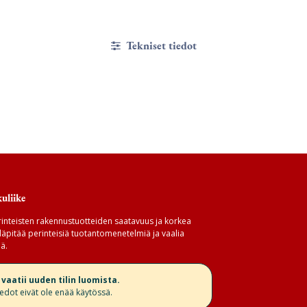
Tekniset tiedot
uliike
inteisten rakennustuotteiden saatavuus ja korkea
äpitää perinteisiä tuotantomenetelmiä ja vaalia
ä.
aatii uuden tilin luomista.
iedot eivät ole enää käytössä.