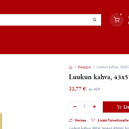
0
YHTEYSTIEDOT
TYÖOHJEET
JÄLLEENMYYJÄT
Kauppa
Luukun kahva, 43x57
Luukun kahva, 43x57
22,77
€
sis. ALV
Li
Vertaa
Lisää Toivelistalle
Luukun kahva. Mitat: leveys 43mm, kor