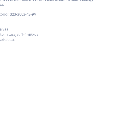
sa.
koodi:
323-3003-43-9M
päivää
toimitusajat: 1-4 viikkoa
usoikeutta.