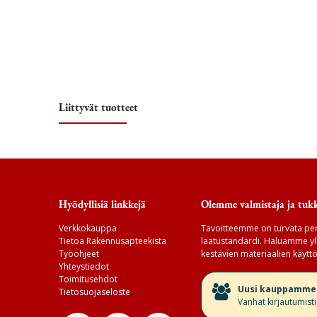
Liittyvät tuotteet
Hyödyllisiä linkkejä
Olemme valmistaja ja tukk
Verkkokauppa
Tavoitteemme on turvata per
Tietoa Rakennusapteekista
laatustandardi. Haluamme yll
Työohjeet
kestävien materiaalien käyttö
Yhteystiedot
Toimitusehdot
​Uusi kauppamme v
Tietosuojaseloste
Vanhat kirjautumist