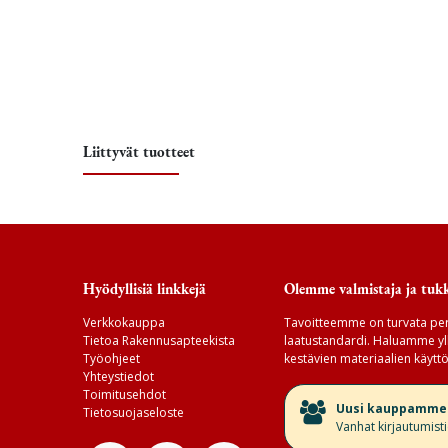
Liittyvät tuotteet
Hyödyllisiä linkkejä
Olemme valmistaja ja tukk
Verkkokauppa
Tavoitteemme on turvata per
Tietoa Rakennusapteekista
laatustandardi. Haluamme yll
Työohjeet
kestävien materiaalien käyttö
Yhteystiedot
Toimitusehdot
​Uusi kauppamme v
Tietosuojaseloste
Vanhat kirjautumist