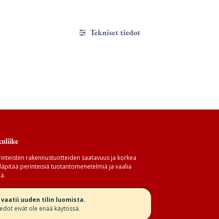
Tekniset tiedot
uliike
inteisten rakennustuotteiden saatavuus ja korkea
äpitää perinteisiä tuotantomenetelmiä ja vaalia
ä.
aatii uuden tilin luomista.
iedot eivät ole enää käytössä.