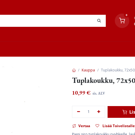
0
YHTEYSTIEDOT
TYÖOHJEET
JÄLLEENMYYJÄT
Kauppa
Tuplakoukku, 72x50
Tuplakoukku, 72x50
10,99
€
sis. ALV
Li
Vertaa
Lisää Toivelistalle
Pieni siro tuplakoukku pyyhkeille, lauk