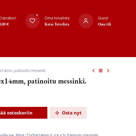
0
Ostoskori
Oma toivelista
Guest
0,00
€
Katso Toivelista
Oma tili
x14mm, patinoitu messinki.
x14mm, patinoitu messinki.
sää ostoskoriin
Osta nyt
uille jne. Mitat:
72x50x14mm (L x K x S).
Patinoitu messinki.