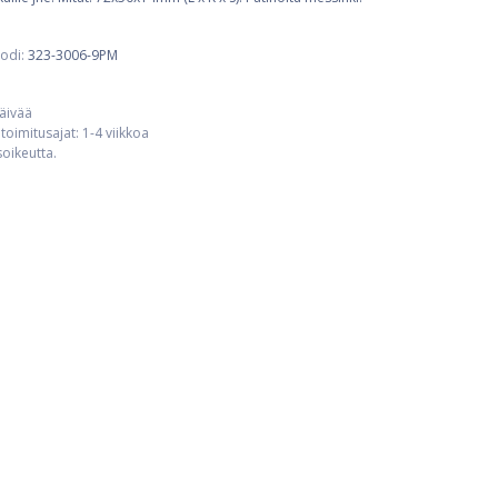
odi:
323-3006-9PM
päivää
toimitusajat: 1-4 viikkoa
usoikeutta.