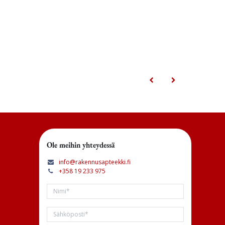
Ole meihin yhteydessä
info@rakennusapteekki.fi
+358 19 233 975