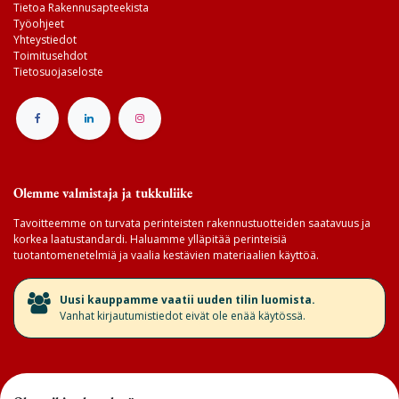
Tietoa Rakennusapteekista
Työohjeet
Yhteystiedot
Toimitusehdot
Tietosuojaseloste
Olemme valmistaja ja tukkuliike
Tavoitteemme on turvata perinteisten rakennustuotteiden saatavuus ja
korkea laatustandardi. Haluamme ylläpitää perinteisiä
tuotantomenetelmiä ja vaalia kestävien materiaalien käyttöä.
​Uusi kauppamme vaatii uuden tilin luomista.
Vanhat kirjautumistiedot eivät ole enää käytössä.