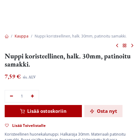
Kauppa
Nuppi koristeellinen, halk. 30mm, patinoitu samakki.
Nuppi koristeellinen, halk. 30mm, patinoitu
samakki.
7,59
€
sis. ALV
Lisää ostoskoriin
Osta nyt
Lisää Toivelistalle
Koristeellinen huonekalunuppi. Halkaisija 30mm. Materiaali patinoitu
samakki. Ruuvi sisältyy hintaan (kierreruuvi). Valmistettu Italiassa.