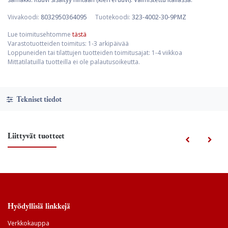
Viivakoodi:
8032950364095
Tuotekoodi:
323-4002-30-9PMZ
Lue toimitusehtomme
tästä
Varastotuotteiden toimitus: 1-3 arkipäivää
Loppuneiden tai tilattujen tuotteiden toimitusajat: 1-4 viikkoa
Mittatilatuilla tuotteilla ei ole palautusoikeutta.
Tekniset tiedot
Liittyvät tuotteet
Hyödyllisiä linkkejä
Verkkokauppa