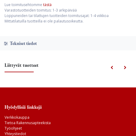
Lue toimitusehtomme
tästä
Varastotuotteiden toimitus: 1-3 arkipäivää
Loppuneiden tai tilattujen tuotteiden toimitusajat: 1-4 viikkoa
Mittatilatuilla tuotteilla ei ole palautusoikeutta.
Tekniset tiedot
Liittyvät tuotteet
Hyödyllisiä linkkejä
Verkkokauppa
Tietoa Rakennusapteekista
Työohjeet
Yhteystiedot