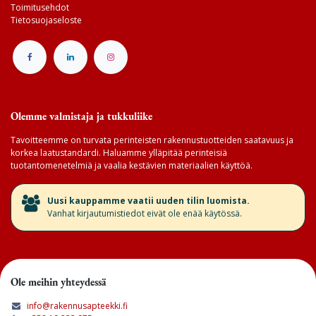
Toimitusehdot
Tietosuojaseloste
Olemme valmistaja ja tukkuliike
Tavoitteemme on turvata perinteisten rakennustuotteiden saatavuus ja
korkea laatustandardi. Haluamme ylläpitää perinteisiä
tuotantomenetelmiä ja vaalia kestävien materiaalien käyttöä.
​Uusi kauppamme vaatii uuden tilin luomista.
Vanhat kirjautumistiedot eivät ole enää käytössä.
Ole meihin yhteydessä
info@rakennusapteekki.fi