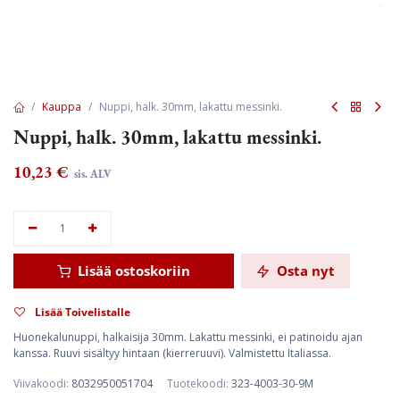
Kauppa
Nuppi, halk. 30mm, lakattu messinki.
Nuppi, halk. 30mm, lakattu messinki.
10,23
€
sis. ALV
Lisää ostoskoriin
Osta nyt
Lisää Toivelistalle
Huonekalunuppi, halkaisija 30mm. Lakattu messinki, ei patinoidu ajan
kanssa. Ruuvi sisältyy hintaan (kierreruuvi). Valmistettu Italiassa.
Viivakoodi:
8032950051704
Tuotekoodi:
323-4003-30-9M