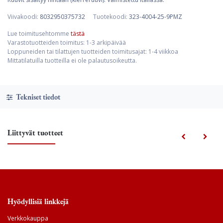
Viivakoodi:
8032950375732
Tuotekoodi:
323-4004-25-9PMZ
Lue toimitusehtomme
tästä
Varastotuotteiden toimitus: 1-3 arkipäivää
Loppuneiden tai tilattujen tuotteiden toimitusajat: 1-4 viikkoa
Mittatilatuilla tuotteilla ei ole palautusoikeutta.
Tekniset tiedot
Liittyvät tuotteet
Hyödyllisiä linkkejä
Verkkokauppa