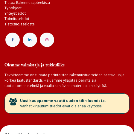
Tietoa Rakennusapteekista
Työohjeet
Yhteystiedot
Toimitusehdot
Tietosuojaseloste
Olemme valmistaja ja tukkuliike
Tavoitteemme on turvata perinteisten rakennustuotteiden saatavuus ja
korkea laatustandardi. Haluamme ylläpitää perinteisiä
tuotantomenetelmiä ja vaalia kestävien materiaalien käyttöä.
​Uusi kauppamme vaatii uuden tilin luomista.
Vanhat kirjautumistiedot eivät ole enää käytössä.