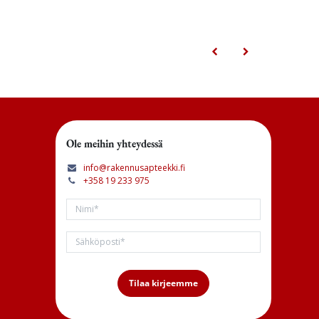
Ole meihin yhteydessä
info@rakennusapteekki.fi
+358 19 233 975
Tilaa kirjeemme