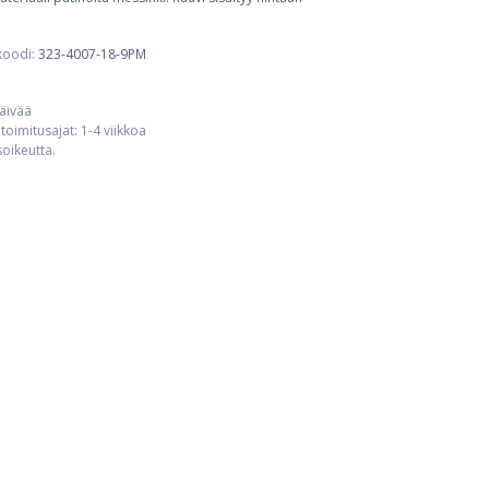
koodi:
323-4007-18-9PM
päivää
toimitusajat: 1-4 viikkoa
usoikeutta.