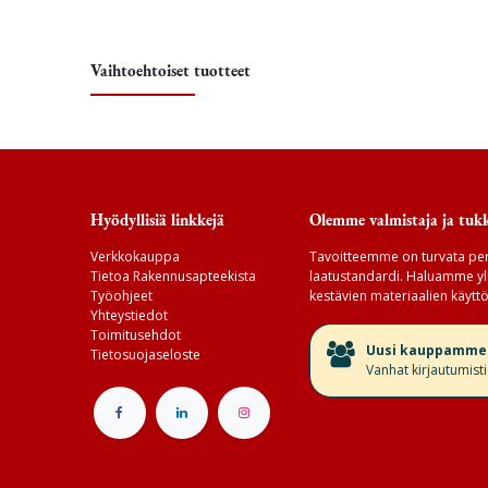
Vaihtoehtoiset tuotteet
Hyödyllisiä linkkejä
Olemme valmistaja ja tukk
Verkkokauppa
Tavoitteemme on turvata per
Tietoa Rakennusapteekista
laatustandardi. Haluamme yll
Työohjeet
kestävien materiaalien käyttö
Yhteystiedot
Toimitusehdot
​Uusi kauppamme v
Tietosuojaseloste
Vanhat kirjautumist