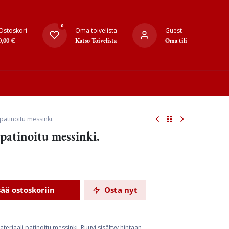
0
Ostoskori
Oma toivelista
Guest
0,00
€
Katso Toivelista
Oma tili
patinoitu messinki.
patinoitu messinki.
sää ostoskoriin
Osta nyt
eriaali patinoitu messinki. Ruuvi sisältyy hintaan