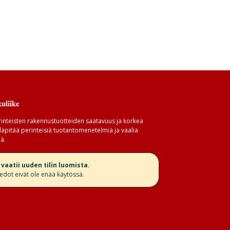
uliike
inteisten rakennustuotteiden saatavuus ja korkea
äpitää perinteisiä tuotantomenetelmiä ja vaalia
ä.
aatii uuden tilin luomista.
iedot eivät ole enää käytössä.