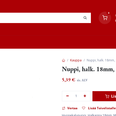
0
YHTEYSTIEDOT
TYÖOHJEET
JÄLLEENMYYJÄT
Kauppa
Nuppi, halk. 18mm, 
Nuppi, halk. 18mm, 
5,39
€
sis. ALV
Li
Vertaa
Lisää Toivelistalle
Huonekalunuppi. Halkaisija 18mm. Mat