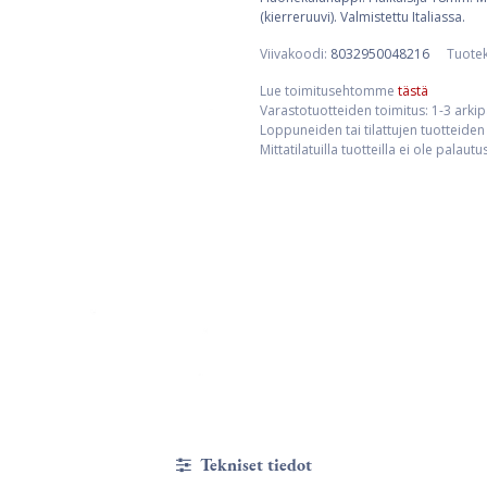
(kierreruuvi). Valmistettu Italiassa.
Viivakoodi:
8032950048216
Tuote
Lue toimitusehtomme
tästä
Varastotuotteiden toimitus: 1-3 arki
Loppuneiden tai tilattujen tuotteiden 
Mittatilatuilla tuotteilla ei ole palaut
Tekniset tiedot