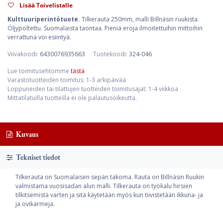
Lisää Toivelistalle
Kulttuuriperintötuote.
Tilkerauta 250mm, malli Billnäsin ruukista.
Öljypoltettu. Suomalaista taontaa. Pieniä eroja ilmoitettuihin mittoihin
verrattuna voi esiintyä.
Viivakoodi:
6430076935663
Tuotekoodi:
324-046
Lue toimitusehtomme
tästä
Varastotuotteiden toimitus: 1-3 arkipäivää
Loppuneiden tai tilattujen tuotteiden toimitusajat: 1-4 viikkoa
Mittatilatuilla tuotteilla ei ole palautusoikeutta.
Kuvaus
Tekniset tiedot
Tilkerauta on Suomalaisen sepän takoma. Rauta on Billnäsin Ruukin
valmistama vuosisadan alun malli. Tilkerauta on työkalu hirsien
tilkitsemistä varten ja sitä käytetään myös kun tiivistetään ikkuna- ja
ja ovikarmeja.