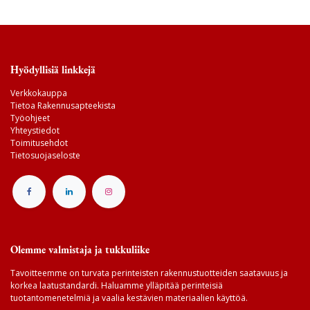
Hyödyllisiä linkkejä
Verkkokauppa
Tietoa Rakennusapteekista
Työohjeet
Yhteystiedot
Toimitusehdot
Tietosuojaseloste
Olemme valmistaja ja tukkuliike
Tavoitteemme on turvata perinteisten rakennustuotteiden saatavuus ja
korkea laatustandardi. Haluamme ylläpitää perinteisiä
tuotantomenetelmiä ja vaalia kestävien materiaalien käyttöä.