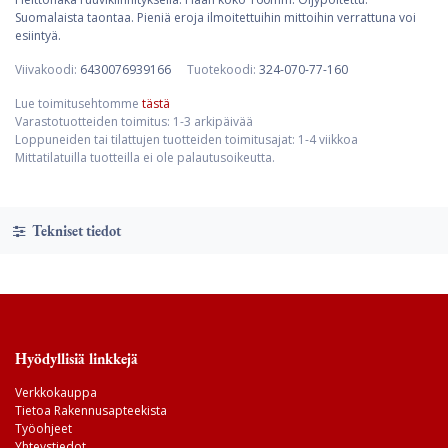
Suomalaista taontaa. Pieniä eroja ilmoitettuihin mittoihin verrattuna voi
esiintyä.
Viivakoodi:
6430076939166
Tuotekoodi:
324-070-77-160
Lue toimitusehtomme
tästä
Varastotuotteiden toimitus: 1-3 arkipäivää
Loppuneiden tai tilattujen tuotteiden toimitusajat: 1-4 viikkoa
Mittatilatuilla tuotteilla ei ole palautusoikeutta.
Tekniset tiedot
Hyödyllisiä linkkejä
Verkkokauppa
Tietoa Rakennusapteekista
Työohjeet
Yhteystiedot