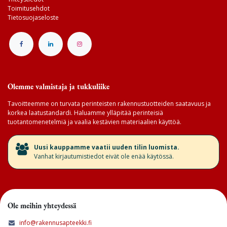
Toimitusehdot
Tietosuojaseloste
Olemme valmistaja ja tukkuliike
Tavoitteemme on turvata perinteisten rakennustuotteiden saatavuus ja
korkea laatustandardi. Haluamme ylläpitää perinteisiä
tuotantomenetelmiä ja vaalia kestävien materiaalien käyttöä.
​Uusi kauppamme vaatii uuden tilin luomista.
Vanhat kirjautumistiedot eivät ole enää käytössä.
Ole meihin yhteydessä
info@rakennusapteekki.fi