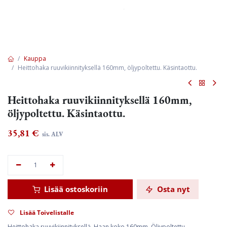
Kauppa
Heittohaka ruuvikiinnityksellä 160mm, öljypoltettu. Käsintaottu.
Heittohaka ruuvikiinnityksellä 160mm,
öljypoltettu. Käsintaottu.
35,81
€
sis. ALV
Lisää ostoskoriin
Osta nyt
Lisää Toivelistalle
Heittohaka ruuvikiinnityksellä. Haan koko 160mm. Öljypoltettu.