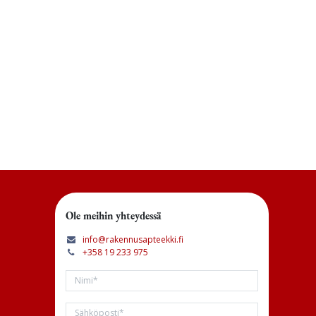
Ole meihin yhteydessä
info@rakennusapteekki.fi
+358 19 233 975