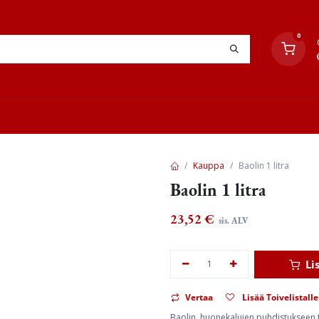
0
YHTEYSTIEDOT
TYÖOHJEET
JÄLLEENMYYJÄT
Kauppa
Baolin 1 litra
Baolin 1 litra
23,52
€
sis. ALV
Li
Vertaa
Lisää Toivelistalle
Baolin, huonekalujen puhdistukseen tar