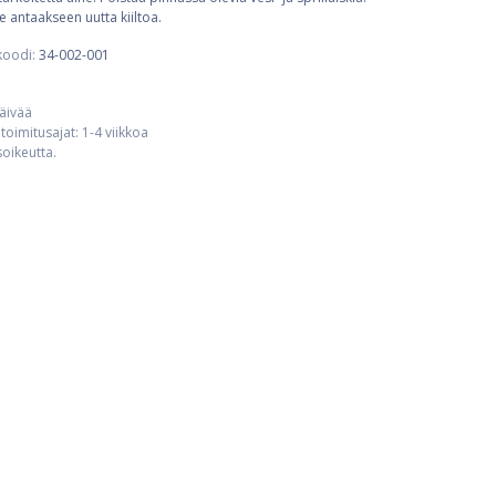
le antaakseen uutta kiiltoa.
koodi:
34-002-001
päivää
toimitusajat: 1-4 viikkoa
usoikeutta.