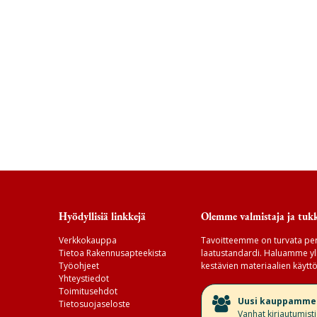
Hyödyllisiä linkkejä
Olemme valmistaja ja tukk
Verkkokauppa
Tavoitteemme on turvata per
Tietoa Rakennusapteekista
laatustandardi. Haluamme yll
Työohjeet
kestävien materiaalien käyttö
Yhteystiedot
Toimitusehdot
​Uusi kauppamme v
Tietosuojaseloste
Vanhat kirjautumist