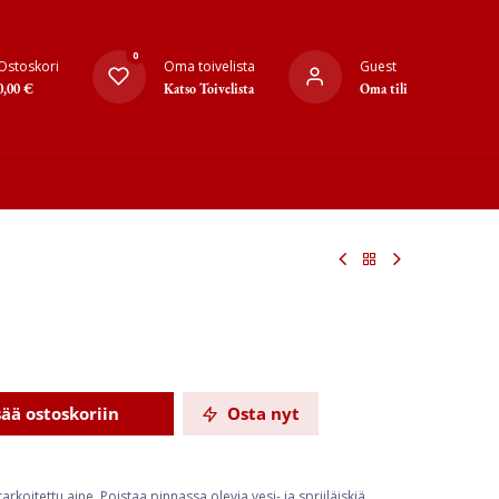
0
Ostoskori
Oma toivelista
Guest
0,00
€
Katso Toivelista
Oma tili
sää ostoskoriin
Osta nyt
koitettu aine. Poistaa pinnassa olevia vesi- ja spriiläiskiä.