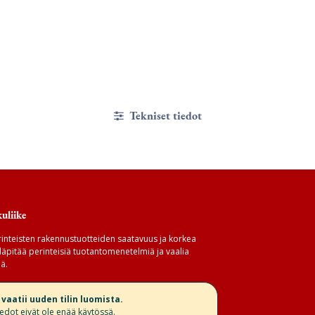
Tekniset tiedot
uliike
inteisten rakennustuotteiden saatavuus ja korkea
äpitää perinteisiä tuotantomenetelmiä ja vaalia
ä.
aatii uuden tilin luomista.
iedot eivät ole enää käytössä.