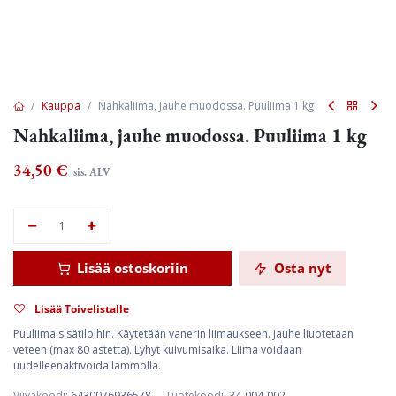
Kauppa
Nahkaliima, jauhe muodossa. Puuliima 1 kg
Nahkaliima, jauhe muodossa. Puuliima 1 kg
34,50
€
sis. ALV
Lisää ostoskoriin
Osta nyt
Lisää Toivelistalle
Puuliima sisätiloihin. Käytetään vanerin liimaukseen. Jauhe liuotetaan
veteen (max 80 astetta). Lyhyt kuivumisaika. Liima voidaan
uudelleenaktivoida lämmöllä.
Viivakoodi:
6430076936578
Tuotekoodi:
34-004-002