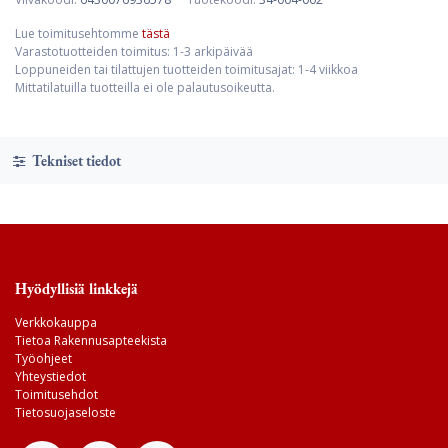
Lue toimitusehtomme
tästä
Varastotuotteiden toimitus: 1-3 arkipäivää
Loppuneiden tai tilattujen tuotteiden toimitusajat: 1-4 viikkoa
Mittatilatuilla tuotteilla ei ole palautusoikeutta.
Tekniset tiedot
Hyödyllisiä linkkejä
Verkkokauppa
Tietoa Rakennusapteekista
Työohjeet
Yhteystiedot
Toimitusehdot
Tietosuojaseloste