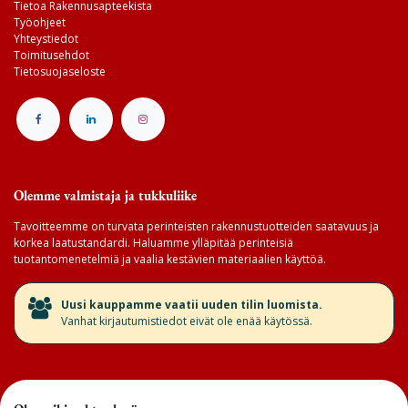
Tietoa Rakennusapteekista
Työohjeet
Yhteystiedot
Toimitusehdot
Tietosuojaseloste
Olemme valmistaja ja tukkuliike
Tavoitteemme on turvata perinteisten rakennustuotteiden saatavuus ja
korkea laatustandardi. Haluamme ylläpitää perinteisiä
tuotantomenetelmiä ja vaalia kestävien materiaalien käyttöä.
​Uusi kauppamme vaatii uuden tilin luomista.
Vanhat kirjautumistiedot eivät ole enää käytössä.