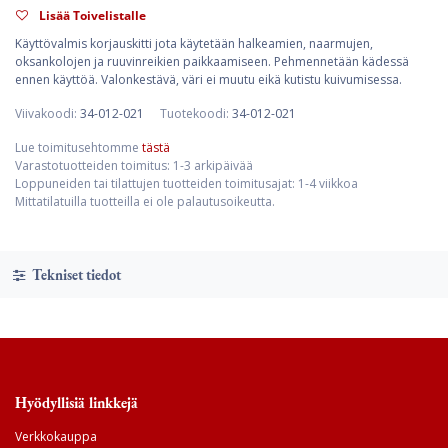
Lisää Toivelistalle
Käyttövalmis korjauskitti jota käytetään halkeamien, naarmujen,
oksankolojen ja ruuvinreikien paikkaamiseen. Pehmennetään kädessä
ennen käyttöä. Valonkestävä, väri ei muutu eikä kutistu kuivumisessa.
Viivakoodi:
34-012-021
Tuotekoodi:
34-012-021
Lue toimitusehtomme
tästä
Varastotuotteiden toimitus: 1-3 arkipäivää
Loppuneiden tai tilattujen tuotteiden toimitusajat: 1-4 viikkoa
Mittatilatuilla tuotteilla ei ole palautusoikeutta.
Tekniset tiedot
Hyödyllisiä linkkejä
Verkkokauppa