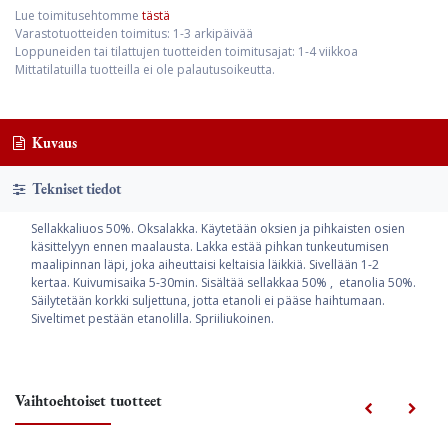
Lue toimitusehtomme
tästä
Varastotuotteiden toimitus: 1-3 arkipäivää
Loppuneiden tai tilattujen tuotteiden toimitusajat: 1-4 viikkoa
Mittatilatuilla tuotteilla ei ole palautusoikeutta.
Kuvaus
Tekniset tiedot
Sellakkaliuos 50%. Oksalakka. Käytetään oksien ja pihkaisten osien
käsittelyyn ennen maalausta. Lakka estää pihkan tunkeutumisen
maalipinnan läpi, joka aiheuttaisi keltaisia läikkiä. Sivellään 1-2
kertaa. Kuivumisaika 5-30min. Sisältää sellakkaa 50% , etanolia 50%.
Säilytetään korkki suljettuna, jotta etanoli ei pääse haihtumaan.
Siveltimet pestään etanolilla. Spriiliukoinen.
Vaihtoehtoiset tuotteet