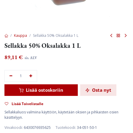
Kauppa
Sellakka 50% Oksalakka 1 L
Sellakka 50% Oksalakka 1 L
89,11
€
sis. ALV
Lisää ostoskoriin
Osta nyt
Lisää Toivelistalle
Sellakkaliuos valmiina käyttöön, käytetään oksien ja pihkaisten osien
käsittelyyn.
Viivakoodi:
6430076935625
Tuotekoodi:
34-051-50-1