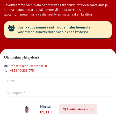
Tavoitteemme on turvata perinteisten rakennustuotteiden saatavuus ja
korkea laatustandardi. Haluamme ylläpitää perinteisiä
tuotantomenetelmiä ja vaalia kestävien materiaalien käyttöä.
​Uusi kauppamme vaatii uuden tilin luomista.
Vanhat kirjautumistiedot eivät ole enää käytössä.
Ole meihin yhteydessä
info@rakennusapteekki.fi
+358 19 233 975
Hinta:
Tilaa kirjeemme
Lisää ostoskoriin
89,11
€