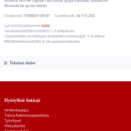
tuotetta. HUOM! Öljyiset rätit voivat syttyä itsestään. Kuivata ne
ilmavasti tai upota veteen.
Viivakoodi:
7330835100167
Tuotekoodi:
34-115-250
Lue toimitusehtomme
tästä
Varastotuotteiden toimitus: 1-3 arkipäivää
Loppuneiden tai tilattujen tuotteiden toimitusajat: 1-4 viikkoa
Mittatilatuilla tuotteilla ei ole palautusoikeutta.
Tekniset tiedot
Hyödyllisiä linkkejä
Verkkokauppa
Tietoa Rakennusapteekista
Työohjeet
Yhteystiedot