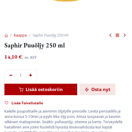
Kauppa
Saphir Puuöljy 250 ml
Saphir Puuöljy 250 ml
14,10
€
sis. ALV
Lisää ostoskoriin
Osta nyt
Lisää Toivelistalle
Kaikille puupuhtaille ja aiemmin öljytyille pinnoille. Levitä pensselillä ja
anna kuivua 5-10min ja pyyhi liika öljy pois. Antaa suojaavan ja kauniin
silkkisen mattapinnan. Sisältö: pellavaöljy, ohenne ja hartsi. Terveydelle
haitallinen aine joten huolehdi hyvästä ilmanvaihdosta kun käytät