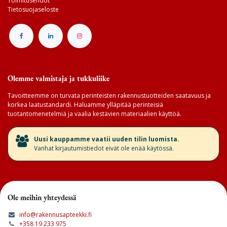
Toimitusehdot
Tietosuojaseloste
Olemme valmistaja ja tukkuliike
Tavoitteemme on turvata perinteisten rakennustuotteiden saatavuus ja
korkea laatustandardi. Haluamme ylläpitää perinteisiä
tuotantomenetelmiä ja vaalia kestävien materiaalien käyttöä.
​Uusi kauppamme vaatii uuden tilin luomista.
Vanhat kirjautumistiedot eivät ole enää käytössä.
Ole meihin yhteydessä
info@rakennusapteekki.fi
+358 19 233 975