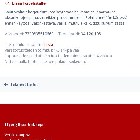
Lisää Toivelistalle
Käyttövalmis korjauskitti jota käytetään halkeamien, naarmujen,
oksankolojen ja ruuvinreikien paikkaamiseen. Pehmennetään kädessä
ennen käyttöä. Valonkestävä, väri ei muutu eikä kutistu kuivumisessa.
Viivakoodi:
7330835510669
Tuotekoodi:
34-120-105
Lue toimitusehtomme
tästä
Varastotuotteiden toimitus: 1-3 arkipäivää
Loppuneiden tai tilattujen tuotteiden toimitusajat: 1-4 viikkoa
Mittatilatuilla tuotteilla ei ole palautusoikeutta.
Tekniset tiedot
Hyödyllisiä linkkejä
Verkkokauppa