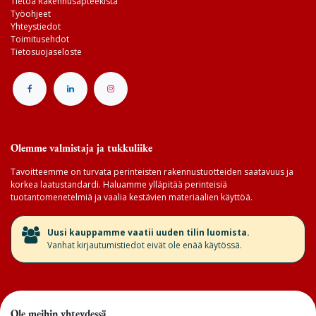
Tietoa Rakennusapteekista
Työohjeet
Yhteystiedot
Toimitusehdot
Tietosuojaseloste
Olemme valmistaja ja tukkuliike
Tavoitteemme on turvata perinteisten rakennustuotteiden saatavuus ja
korkea laatustandardi. Haluamme ylläpitää perinteisiä
tuotantomenetelmiä ja vaalia kestävien materiaalien käyttöä.
​Uusi kauppamme vaatii uuden tilin luomista.
Vanhat kirjautumistiedot eivät ole enää käytössä.
Ole meihin yhteydessä