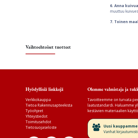
6. Anna kuivua
muuttuu kuivues
7. Toinen maa
Vaihtoehtoiset tuotteet
Hyödyllisiä linkkejä
Olemme valmistaja ja tukk
Verkkokauppa
Tavoitteemme on turvata per
Tietoa Rakennusapteekista
laatustandardi. Haluamme yll
Työohjeet
kestävien materiaalien käyttö
Yhteystiedot
Toimitusehdot
​Uusi kauppamme v
Tietosuojaseloste
Vanhat kirjautumist