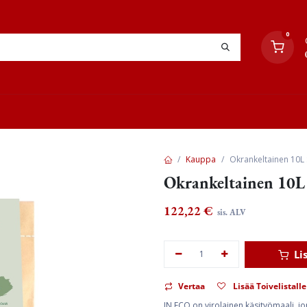
0
YHTEYSTIEDOT
TYÖOHJEET
JÄLLEENMYYJÄT
Kauppa
Okrankeltainen 10L 
Okrankeltainen 10L 
122,22
€
sis. ALV
Li
Vertaa
Lisää Toivelistalle
IN ECO on virolainen käsityömaali, jon