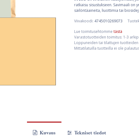
ratkaisu sisustukseen. Savimaali on 
säilöntäaineita, liuottimia tai biosid
Viivakoodi:
4745010269073
Tuote
Lue toimitusehtomme
tästä
Varastotuotteiden toimitus: 1-3 arki
Loppuneiden tai tilattujen tuotteiden 
Mittatilatuilla tuotteilla ei ole palaut
Kuvaus
Tekniset tiedot