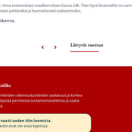
:
Anna ensimmäisen maalikerroksen kuivua 24h. Tilan hyvä ilmanvaihto on varmi
saan peittäväksi ja huomattavasti vaaleammaksi.
likerros.
Liittyvät tuotteet
uliike
inteisten rakennustuotteiden saatavuus ja korkea
äpitää perinteisiä tuotantomenetelmiä ja vaalia
ä.
aatii uuden tilin luomista.
iedot eivät ole enää käytössä.