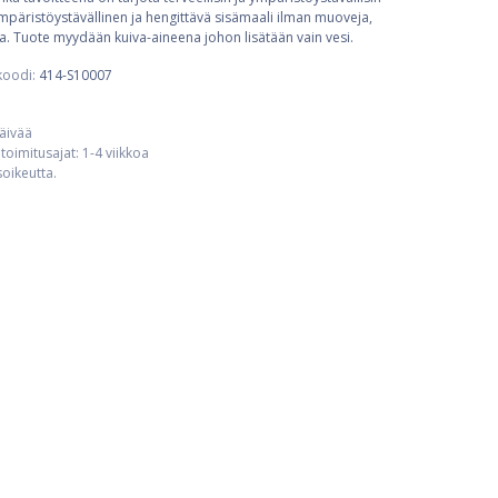
ympäristöystävällinen ja hengittävä sisämaali ilman muoveja,
eja. Tuote myydään kuiva-aineena johon lisätään vain vesi.
koodi:
414-S10007
päivää
toimitusajat: 1-4 viikkoa
usoikeutta.