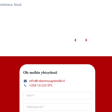
stettava. Maali
Ole meihin yhteydessä
info@rakennusapteekki.fi
+358 19 233 975