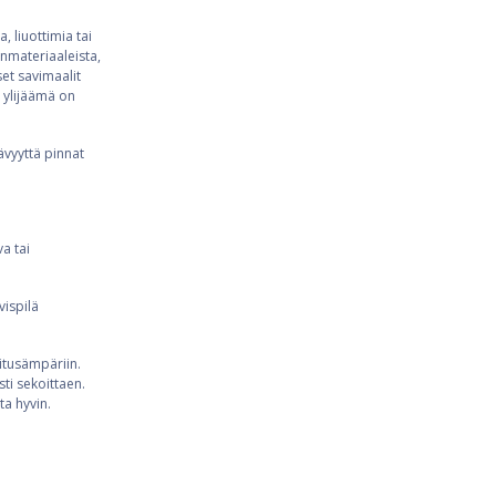
 liuottimia tai
nmateriaaleista,
set savimaalit
a ylijäämä on
ävyyttä pinnat
a tai
vispilä
oitusämpäriin.
ti sekoittaen.
ta hyvin.