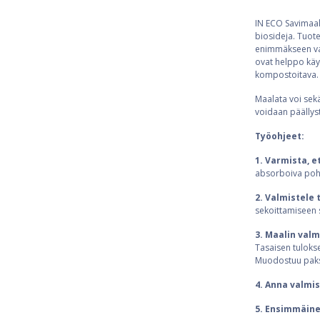
IN ECO Savimaali
biosideja. Tuot
enimmäkseen valk
ovat helppo käyt
kompostoitava.
Maalata voi sekä
voidaan päällystä
Työohjeet:
1. Varmista, e
absorboiva pohj
2. Valmistele 
sekoittamiseen s
3. Maalin val
Tasaisen tulokse
Muodostuu paksu
4. Anna valmi
5. Ensimmäine