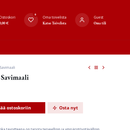
0
Ostoskori
Oma toivelista
Guest
0,00
€
Katso Toivelista
Oma tili
Savimaali
Savimaali
sää ostoskoriin
Osta nyt
ka tavoitteena on tarjota terveellisin ja ympäristöystävällisin