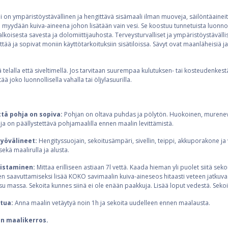
 on ympäristöystävällinen ja hengittävä sisämaali ilman muoveja, säilöntäaineita,
e myydään kuiva-aineena johon lisätään vain vesi. Se koostuu tunnetuista luonno
oisesta savesta ja dolomiittijauhosta. Terveysturvalliset ja ympäristöystävälli
tää ja sopivat moniin käyttötarkoituksiin sisätiloissa. Sävyt ovat maanläheisiä j
 telalla että siveltimellä. Jos tarvitaan suurempaa kulutuksen- tai kosteudenkest
ä joko luonnollisella vahalla tai öljylasuurilla.
ttä pohja on sopiva:
Pohjan on oltava puhdas ja pölytön. Huokoinen, murenev
a on päällystettävä pohjamaalilla ennen maalin levittämistä.
työvälineet:
Hengityssuojain, sekoitusämpäri, sivellin, teippi, akkuporakone ja 
ekä maalirulla ja alusta.
mistaminen:
Mittaa erilliseen astiaan 7l vettä. Kaada hieman yli puolet siitä sek
n saavuttamiseksi lisää KOKO savimaalin kuiva-aineseos hitaasti veteen jatkuvas
 massa. Sekoita kunnes siinä ei ole enään paakkuja. Lisää loput vedestä. Sekoi
stua:
Anna maalin vetäytyä noin 1h ja sekoita uudelleen ennen maalausta.
n maalikerros.