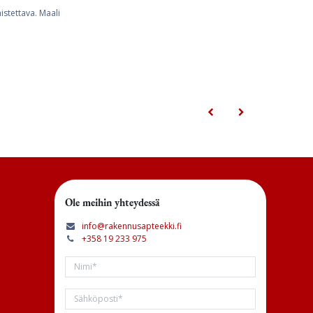
stettava. Maali
Ole meihin yhteydessä
info@rakennusapteekki.fi
+358 19 233 975