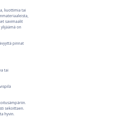
 liuottimia tai
nmateriaaleista,
set savimaalit
a ylijäämä on
ävyyttä pinnat
a tai
vispilä
ekoitusämpäriin.
ti sekoittaen.
ta hyvin.