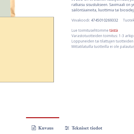
ratkaisu sisustukseen. Savimaali on 
säilöntäaineita, liuottimia tai biosidej
Viivakoodi:
4745010269332
Tuote
Lue toimitusehtomme
tästä
Varastotuotteiden toimitus: 1-3 arki
Loppuneiden tai tilattujen tuotteiden 
Mittatilatuilla tuotteilla ei ole palaut
Kuvaus
Tekniset tiedot