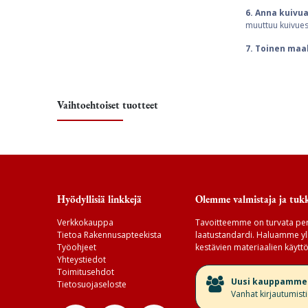
6. Anna kuivua
muuttuu kuivues
7. Toinen maa
Vaihtoehtoiset tuotteet
Hyödyllisiä linkkejä
Olemme valmistaja ja tukk
Verkkokauppa
Tavoitteemme on turvata per
Tietoa Rakennusapteekista
laatustandardi. Haluamme yll
Työohjeet
kestävien materiaalien käyttö
Yhteystiedot
Toimitusehdot
​Uusi kauppamme v
Tietosuojaseloste
Vanhat kirjautumist