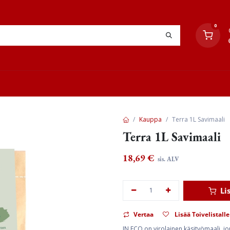
0
YHTEYSTIEDOT
TYÖOHJEET
JÄLLEENMYYJÄT
Kauppa
Terra 1L Savimaali
Terra 1L Savimaali
18,69
€
sis. ALV
Li
Vertaa
Lisää Toivelistalle
IN ECO on virolainen käsityömaali, jon