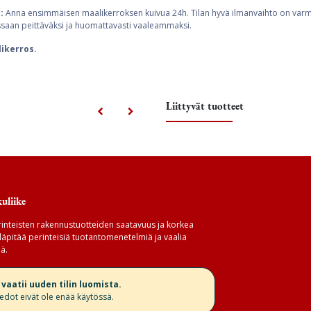
:
Anna ensimmäisen maalikerroksen kuivua 24h. Tilan hyvä ilmanvaihto on varmi
saan peittäväksi ja huomattavasti vaaleammaksi.
likerros.
Liittyvät tuotteet
uliike
inteisten rakennustuotteiden saatavuus ja korkea
äpitää perinteisiä tuotantomenetelmiä ja vaalia
ä.
aatii uuden tilin luomista.
iedot eivät ole enää käytössä.