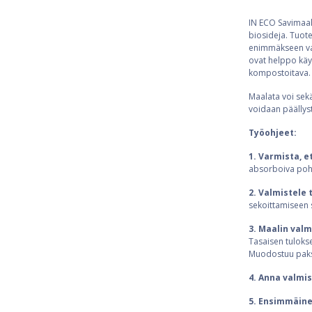
IN ECO Savimaali
biosideja. Tuot
enimmäkseen valk
ovat helppo käyt
kompostoitava.
Maalata voi sekä
voidaan päällystä
Työohjeet:
1. Varmista, e
absorboiva pohj
2. Valmistele 
sekoittamiseen s
3. Maalin val
Tasaisen tulokse
Muodostuu paksu
4. Anna valmi
5. Ensimmäine