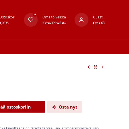
0
Ostoskori
Oma toivelista
Guest
0,00
€
Katso Toivelista
Oma tili
sää ostoskoriin
Osta nyt
ka tavoitteena on tarjota terveellisin ja ympäristöystävällisin