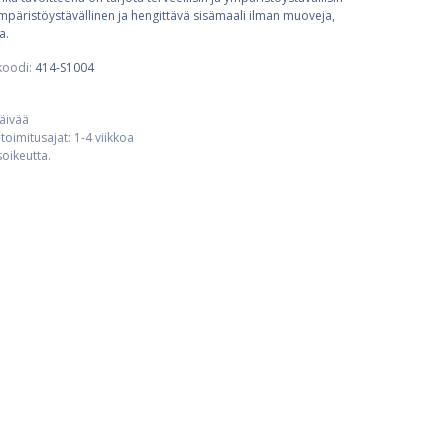
ympäristöystävällinen ja hengittävä sisämaali ilman muoveja,
a.
koodi:
414-S1004
päivää
toimitusajat: 1-4 viikkoa
usoikeutta.