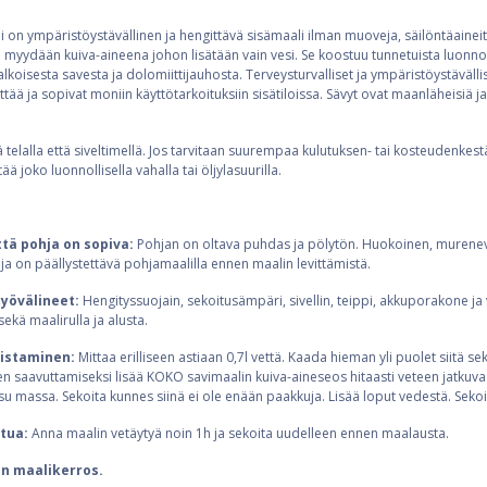
 on ympäristöystävällinen ja hengittävä sisämaali ilman muoveja, säilöntäaineita,
e myydään kuiva-aineena johon lisätään vain vesi. Se koostuu tunnetuista luonno
oisesta savesta ja dolomiittijauhosta. Terveysturvalliset ja ympäristöystävälli
tää ja sopivat moniin käyttötarkoituksiin sisätiloissa. Sävyt ovat maanläheisiä j
 telalla että siveltimellä. Jos tarvitaan suurempaa kulutuksen- tai kosteudenkest
ä joko luonnollisella vahalla tai öljylasuurilla.
ttä pohja on sopiva:
Pohjan on oltava puhdas ja pölytön. Huokoinen, murenev
a on päällystettävä pohjamaalilla ennen maalin levittämistä.
työvälineet:
Hengityssuojain, sekoitusämpäri, sivellin, teippi, akkuporakone ja 
ekä maalirulla ja alusta.
mistaminen:
Mittaa erilliseen astiaan 0,7l vettä. Kaada hieman yli puolet siitä s
n saavuttamiseksi lisää KOKO savimaalin kuiva-aineseos hitaasti veteen jatkuvas
 massa. Sekoita kunnes siinä ei ole enään paakkuja. Lisää loput vedestä. Sekoi
stua:
Anna maalin vetäytyä noin 1h ja sekoita uudelleen ennen maalausta.
n maalikerros.