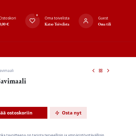
0
Ostoskori
Oma toivelista
Guest
0,00
€
Katso Toivelista
Oma tili
avimaali
avimaali
sää ostoskoriin
Osta nyt
ka tavoitteena on tarjota terveellisin ja ympäristöystävällisin