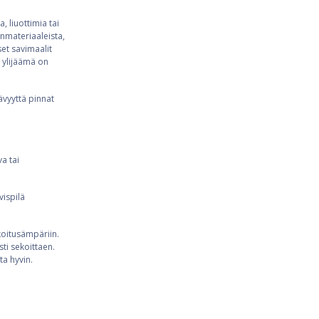
 liuottimia tai
nmateriaaleista,
set savimaalit
a ylijäämä on
ävyyttä pinnat
a tai
vispilä
ekoitusämpäriin.
ti sekoittaen.
ta hyvin.