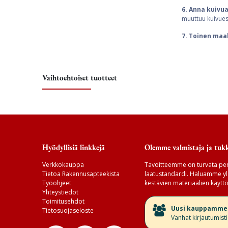
6. Anna kuivua
muuttuu kuivues
7. Toinen maa
Vaihtoehtoiset tuotteet
Hyödyllisiä linkkejä
Olemme valmistaja ja tukk
Verkkokauppa
Tavoitteemme on turvata per
Tietoa Rakennusapteekista
laatustandardi. Haluamme yll
Työohjeet
kestävien materiaalien käyttö
Yhteystiedot
Toimitusehdot
​Uusi kauppamme v
Tietosuojaseloste
Vanhat kirjautumist