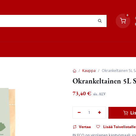
0
YHTEYSTIEDOT
TYÖOHJEET
JÄLLEENMYYJÄT
Kauppa
Okrankeltainen 5L S
Okrankeltainen 5L S
73,40
€
sis. ALV
Li
Vertaa
Lisää Toivelistalle
IN ECO on virolainen käsityömaali, jon