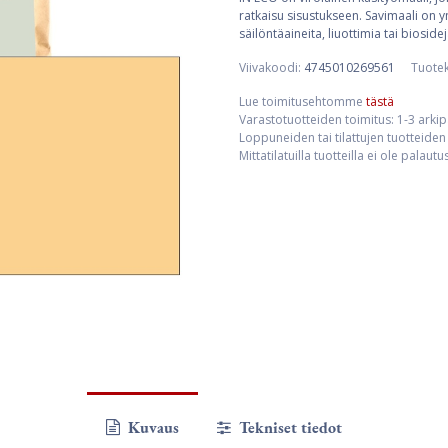
ratkaisu sisustukseen. Savimaali on 
säilöntäaineita, liuottimia tai biosidej
Viivakoodi:
4745010269561
Tuote
Lue toimitusehtomme
tästä
Varastotuotteiden toimitus: 1-3 arki
Loppuneiden tai tilattujen tuotteiden 
Mittatilatuilla tuotteilla ei ole palaut
Kuvaus
Tekniset tiedot