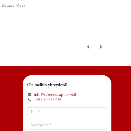
stettava. Maali
Ole meihin yhteydessä
info@rakennusapteekki.fi
+358 19 233 975