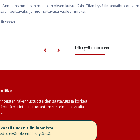
:
Anna ensimmäisen maalikerroksen kuivua 24h. Tilan hyvä ilmanvaihto on varmi
saan peittäväksi ja huomattavasti vaaleammaksi.
likerros.
Liittyvät tuotteet
uliike
inteisten rakennustuotteiden saatavuus ja korkea
äpitää perinteisiä tuotantomenetelmiä ja vaalia
ä.
aatii uuden tilin luomista.
iedot eivät ole enää käytössä.