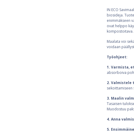
IN ECO Savimaali
biosideja. Tuot
enimmäkseen valk
ovat helppo käyt
kompostoitava.
Maalata voi sekä
voidaan päällystä
Työohjeet:
1. Varmista, e
absorboiva pohj
2. Valmistele 
sekoittamiseen s
3. Maalin val
Tasaisen tulokse
Muodostuu paksu
4. Anna valmi
5. Ensimmäine