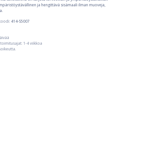
ympäristöystävällinen ja hengittävä sisämaali ilman muoveja,
a.
koodi:
414-S5007
päivää
toimitusajat: 1-4 viikkoa
usoikeutta.