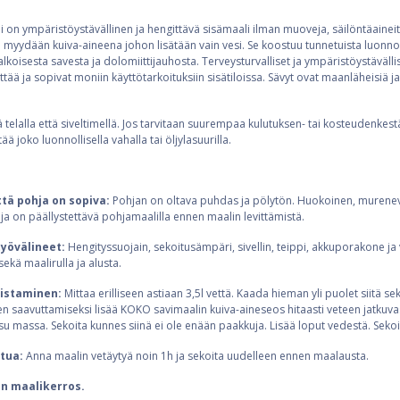
 on ympäristöystävällinen ja hengittävä sisämaali ilman muoveja, säilöntäaineita,
e myydään kuiva-aineena johon lisätään vain vesi. Se koostuu tunnetuista luonno
oisesta savesta ja dolomiittijauhosta. Terveysturvalliset ja ympäristöystävälli
tää ja sopivat moniin käyttötarkoituksiin sisätiloissa. Sävyt ovat maanläheisiä j
 telalla että siveltimellä. Jos tarvitaan suurempaa kulutuksen- tai kosteudenkest
ä joko luonnollisella vahalla tai öljylasuurilla.
ttä pohja on sopiva:
Pohjan on oltava puhdas ja pölytön. Huokoinen, murenev
a on päällystettävä pohjamaalilla ennen maalin levittämistä.
työvälineet:
Hengityssuojain, sekoitusämpäri, sivellin, teippi, akkuporakone ja 
ekä maalirulla ja alusta.
mistaminen:
Mittaa erilliseen astiaan 3,5l vettä. Kaada hieman yli puolet siitä s
n saavuttamiseksi lisää KOKO savimaalin kuiva-aineseos hitaasti veteen jatkuvas
 massa. Sekoita kunnes siinä ei ole enään paakkuja. Lisää loput vedestä. Sekoi
stua:
Anna maalin vetäytyä noin 1h ja sekoita uudelleen ennen maalausta.
n maalikerros.