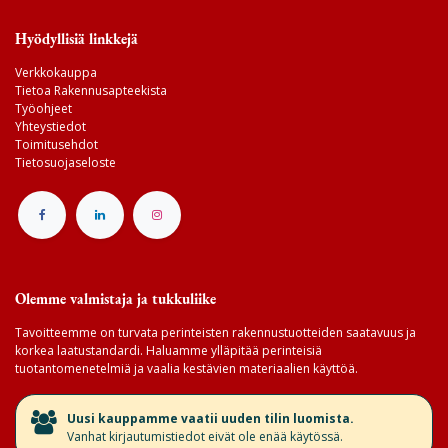
Hyödyllisiä linkkejä
Verkkokauppa
Tietoa Rakennusapteekista
Työohjeet
Yhteystiedot
Toimitusehdot
Tietosuojaseloste
Olemme valmistaja ja tukkuliike
Tavoitteemme on turvata perinteisten rakennustuotteiden saatavuus ja
korkea laatustandardi. Haluamme ylläpitää perinteisiä
tuotantomenetelmiä ja vaalia kestävien materiaalien käyttöä.
​Uusi kauppamme vaatii uuden tilin luomista.
Vanhat kirjautumistiedot eivät ole enää käytössä.