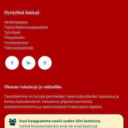
Hyödyllisiä linkkejä
Verkkokauppa
Tietoa Rakennusapteekista
Työohjeet
Yhteystiedot
Toimitusehdot
Tietosuojaseloste
Olemme valmistaja ja tukkuliike
Tavoitteemme on turvata perinteisten rakennustuotteiden saatavuus ja
korkea laatustandardi. Haluamme ylläpitää perinteisiä
tuotantomenetelmiä ja vaalia kestävien materiaalien käyttöä.
​Uusi kauppamme vaatii uuden tilin luomista.
Vanhat kirjautumistiedot eivät ole enää käytössä.