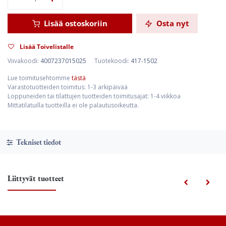
Lisää ostoskoriin
Osta nyt
Lisää Toivelistalle
Viivakoodi:
4007237015025
Tuotekoodi:
417-1502
Lue toimitusehtomme
tästä
Varastotuotteiden toimitus: 1-3 arkipäivää
Loppuneiden tai tilattujen tuotteiden toimitusajat: 1-4 viikkoa
Mittatilatuilla tuotteilla ei ole palautusoikeutta.
Tekniset tiedot
Liittyvät tuotteet