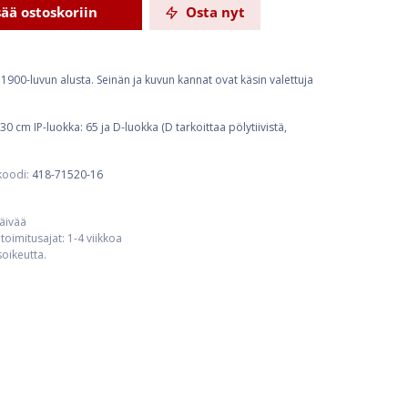
sää ostoskoriin
Osta nyt
n 1900-luvun alusta. Seinän ja kuvun kannat ovat käsin valettuja
30 cm IP-luokka: 65 ja D-luokka (D tarkoittaa pölytiivistä,
koodi:
418-71520-16
päivää
toimitusajat: 1-4 viikkoa
usoikeutta.