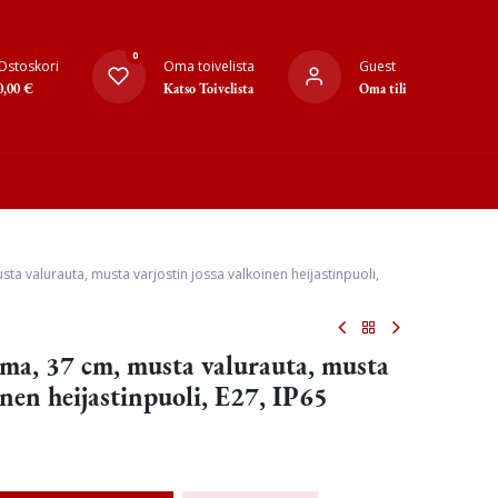
0
Ostoskori
Oma toivelista
Guest
0,00
€
Katso Toivelista
Oma tili
usta valurauta, musta varjostin jossa valkoinen heijastinpuoli,
ulma, 37 cm, musta valurauta, musta
inen heijastinpuoli, E27, IP65