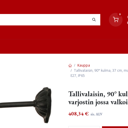
0
YHTEYSTIEDOT
TYÖOHJEET
JÄLLEENMYYJÄT
Kauppa
Tallivalaisin, 90° kulma, 37 cm, m
E27, IP65
Tallivalaisin, 90° k
varjostin jossa valko
408,34
€
sis. ALV