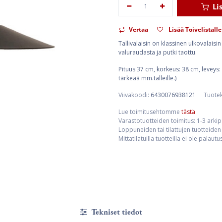
Li
Vertaa
Lisää Toivelistalle
Tallivalaisin on klassinen ulkovalaisi
valuraudasta ja putki taottu.
Pituus 37 cm, korkeus: 38 cm, leveys: 
tärkeää mm.talleille.)
Viivakoodi:
6430076938121
Tuote
Lue toimitusehtomme
tästä
Varastotuotteiden toimitus: 1-3 arki
Loppuneiden tai tilattujen tuotteiden 
Mittatilatuilla tuotteilla ei ole palaut
Tekniset tiedot