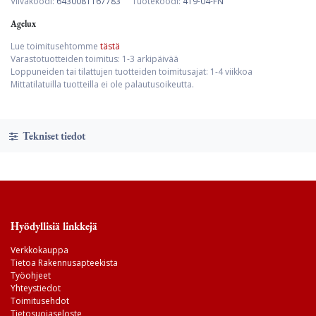
Viivakoodi:
6430081167783
Tuotekoodi:
419-04-FN
Agelux
Lue toimitusehtomme
tästä
Varastotuotteiden toimitus: 1-3 arkipäivää
Loppuneiden tai tilattujen tuotteiden toimitusajat: 1-4 viikkoa
Mittatilatuilla tuotteilla ei ole palautusoikeutta.
Tekniset tiedot
Hyödyllisiä linkkejä
Verkkokauppa
Tietoa Rakennusapteekista
Työohjeet
Yhteystiedot
Toimitusehdot
Tietosuojaseloste