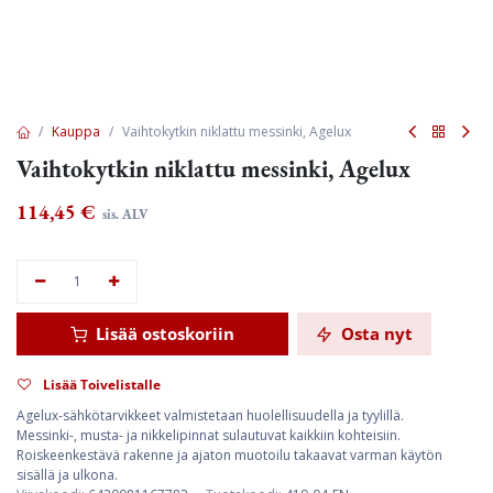
Kauppa
Vaihtokytkin niklattu messinki, Agelux
Vaihtokytkin niklattu messinki, Agelux
114,45
€
sis. ALV
Lisää ostoskoriin
Osta nyt
Lisää Toivelistalle
Agelux-sähkötarvikkeet valmistetaan huolellisuudella ja tyylillä.
Messinki-, musta- ja nikkelipinnat sulautuvat kaikkiin kohteisiin.
Roiskeenkestävä rakenne ja ajaton muotoilu takaavat varman käytön
sisällä ja ulkona.