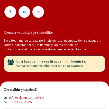
Olemme valmistaja ja tukkuliike
Tavoitteemme on turvata perinteisten rakennustuotteiden saatavuus ja
korkea laatustandardi. Haluamme ylläpitää perinteisiä
tuotantomenetelmiä ja vaalia kestävien materiaalien käyttöä.
​Uusi kauppamme vaatii uuden tilin luomista.
Vanhat kirjautumistiedot eivät ole enää käytössä.
Ole meihin yhteydessä
info@rakennusapteekki.fi
+358 19 233 975