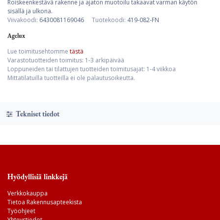
Roiskeenkestävä rakenne ja ajaton muotoilu takaavat varman käytön
sisällä ja ulkona.
Viivakoodi:
6430081169046
Tuotekoodi:
419-082-FN
Agelux
Lue toimitusehtomme
tästä
Varastotuotteiden toimitus: 1-3 arkipäivää
Loppuneiden tai tilattujen tuotteiden toimitusajat: 1-4 viikkoa
Mittatilatuilla tuotteilla ei ole palautusoikeutta.
Tekniset tiedot
Hyödyllisiä linkkejä
Verkkokauppa
Tietoa Rakennusapteekista
Työohjeet
Yhteystiedot