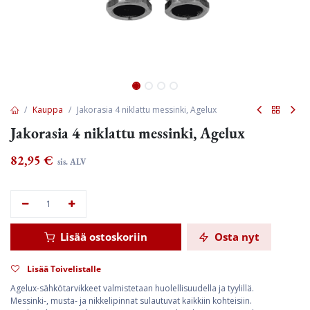
Kauppa
Jakorasia 4 niklattu messinki, Agelux
Jakorasia 4 niklattu messinki, Agelux
82,95
€
sis. ALV
Lisää ostoskoriin
Osta nyt
Lisää Toivelistalle
Agelux-sähkötarvikkeet valmistetaan huolellisuudella ja tyylillä.
Messinki-, musta- ja nikkelipinnat sulautuvat kaikkiin kohteisiin.