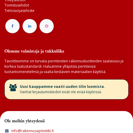
Toimitusehdot
Tietosuojaseloste
Olemme valmistaja ja tukkuliike
Tavoitteemme on turvata perinteisten rakennustuotteiden saatavuus ja
korkea laatustandardi. Haluamme ylläpitää perinteisiä
tuotantomenetelmiä ja vaalia kestävien materiaalien käyttöä.
​Uusi kauppamme vaatii uuden tilin luomista.
Vanhat kirjautumistiedot eivät ole enää käytössä.
Ole meihin yhteydessä
info@rakennusapteekki.fi