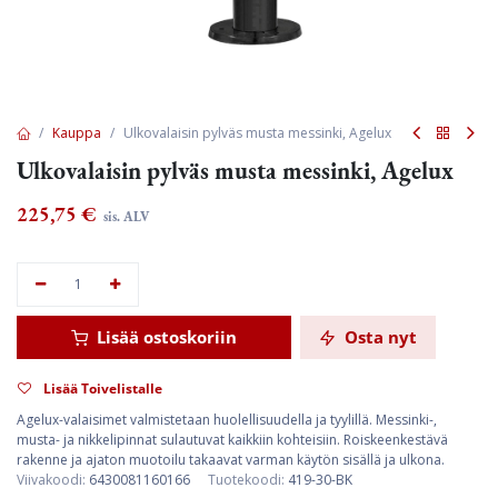
Kauppa
Ulkovalaisin pylväs musta messinki, Agelux
Ulkovalaisin pylväs musta messinki, Agelux
225,75
€
sis. ALV
Lisää ostoskoriin
Osta nyt
Lisää Toivelistalle
Agelux-valaisimet valmistetaan huolellisuudella ja tyylillä. Messinki-,
musta- ja nikkelipinnat sulautuvat kaikkiin kohteisiin. Roiskeenkestävä
rakenne ja ajaton muotoilu takaavat varman käytön sisällä ja ulkona.
Viivakoodi:
6430081160166
Tuotekoodi:
419-30-BK