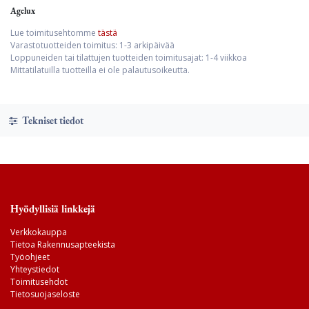
Agelux
Lue toimitusehtomme
tästä
Varastotuotteiden toimitus: 1-3 arkipäivää
Loppuneiden tai tilattujen tuotteiden toimitusajat: 1-4 viikkoa
Mittatilatuilla tuotteilla ei ole palautusoikeutta.
Tekniset tiedot
Hyödyllisiä linkkejä
Verkkokauppa
Tietoa Rakennusapteekista
Työohjeet
Yhteystiedot
Toimitusehdot
Tietosuojaseloste