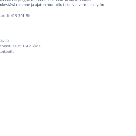
keenkestävä rakenne ja ajaton muotoilu takaavat varman käytön
koodi:
419-301-BK
päivää
toimitusajat: 1-4 viikkoa
usoikeutta.