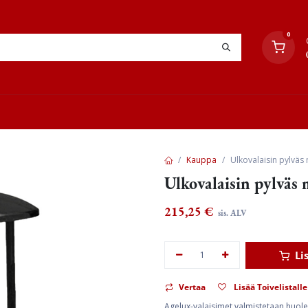
0
YHTEYSTIEDOT
TYÖOHJEET
JÄLLEENMYYJÄT
Kauppa
Ulkovalaisin pylväs
Ulkovalaisin pylväs
215,25
€
sis. ALV
Li
Vertaa
Lisää Toivelistalle
Agelux-valaisimet valmistetaan huolelli