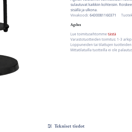
sulautuvat kaikkiin kohteisiin. Rois
sisällä ja ulkona.
Viivakoodi:
6430081160371
Tuote
Agelux
Lue toimitusehtomme
tästä
Varastotuotteiden toimitus: 1-3 arki
Loppuneiden tai tilattujen tuotteiden 
Mittatilatuilla tuotteilla ei ole palaut
Tekniset tiedot