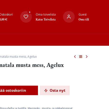
0
Ostoskori
Oma toivelista
Guest
0,00
€
Katso Toivelista
Oma tili
 matala musta mess, Agelux
 matala musta mess, Agelux
sää ostoskoriin
Osta nyt
suudella ja tyylillä. Messinki-, musta- ja nikkelipinnat