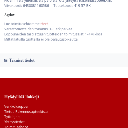
Pidemmistä yhtenäisistä paloista, ota yhteyttä Rakennusapteekkiin.
Viivakoodi:
6430081160586
Tuotekoodi:
419-57-BK
Agelux
Lue toimitusehtomme
tästä
Varastotuotteiden toimitus: 1-3 arkipäivää
Loppuneiden tai tilattujen tuotteiden toimitusajat: 1-4 viikkoa
Mittatilatuilla tuotteilla ei ole palautusoikeutta.
Tekniset tiedot
Hyödyllisiä linkkejä
Verkkokauppa
Tietoa Rakennusapteekista
Työohjeet
Yhteystiedot
Toimitusehdot