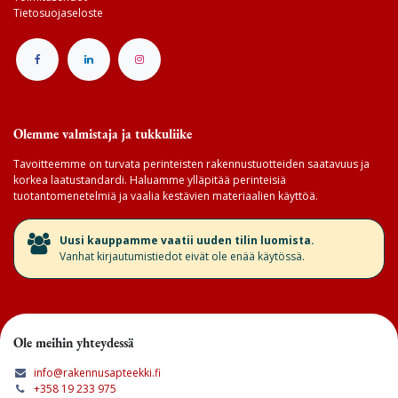
Tietosuojaseloste
Olemme valmistaja ja tukkuliike
Tavoitteemme on turvata perinteisten rakennustuotteiden saatavuus ja
korkea laatustandardi. Haluamme ylläpitää perinteisiä
tuotantomenetelmiä ja vaalia kestävien materiaalien käyttöä.
​Uusi kauppamme vaatii uuden tilin luomista.
Vanhat kirjautumistiedot eivät ole enää käytössä.
Ole meihin yhteydessä
info@rakennusapteekki.fi
+358 19 233 975