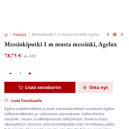
Kauppa
Messinkiputki 1 m musta messinki, Agelux
Messinkiputki 1 m musta messinki, Agelux
78,75
€
sis. ALV
Lisää ostoskoriin
Osta nyt
Lisää Toivelistalle
Agelux-putkikiinnikkeet ja muut asennustarvikkeet soveltuvat Agelux-
sähkötarvikkeiden ja -valaisimien asennukseen. Vaihtoehtoina
messinki-, musta- ja nikkelipintaiset vaihtoehdot. Soveltuu myös
ulkokäyttöön. Huomioi, että messinkiputket ovat 1m mittaisia pätkiä.