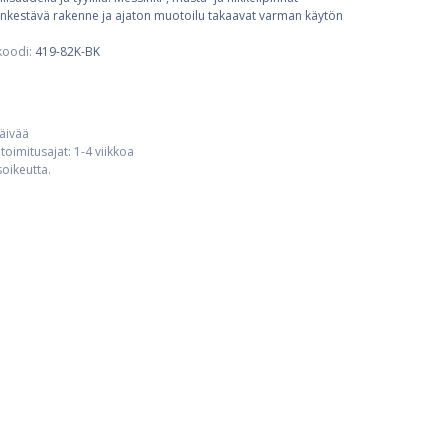
keenkestävä rakenne ja ajaton muotoilu takaavat varman käytön
koodi:
419-82K-BK
päivää
toimitusajat: 1-4 viikkoa
usoikeutta.