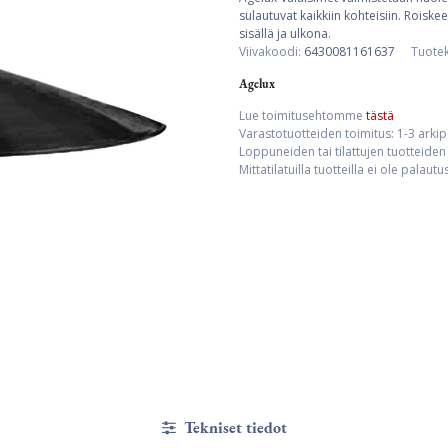
sulautuvat kaikkiin kohteisiin. Rois
sisällä ja ulkona.
Viivakoodi:
6430081161637
Tuote
Agelux
Lue toimitusehtomme
tästä
Varastotuotteiden toimitus: 1-3 arki
Loppuneiden tai tilattujen tuotteiden 
Mittatilatuilla tuotteilla ei ole palaut
Tekniset tiedot