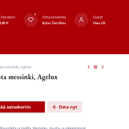
0
Ostoskori
Oma toivelista
Guest
0,00
€
Katso Toivelista
Oma tili
sta messinki, Agelux
sta messinki, Agelux
sää ostoskoriin
Osta nyt
suudella ja tyylillä. Messinki-, musta- ja nikkelipinnat