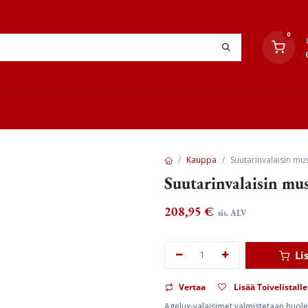
0
YHTEYSTIEDOT
TYÖOHJEET
JÄLLEENMYYJÄT
Kauppa
Suutarinvalaisin mu
Suutarinvalaisin mu
208,95
€
sis. ALV
Li
Vertaa
Lisää Toivelistalle
Agelux-valaisimet valmistetaan huolelli