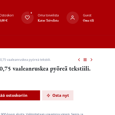
0
Ostoskori
Oma toivelista
Guest
0,00
€
Katso Toivelista
Oma tili
0,75 vaaleanruskea pyöreä tekstiili.
0,75 vaaleanruskea pyöreä tekstiili.
sää ostoskoriin
Osta nyt
 1900-luvun alusta. Valmistetaan useampia värejä. Seinä- ja