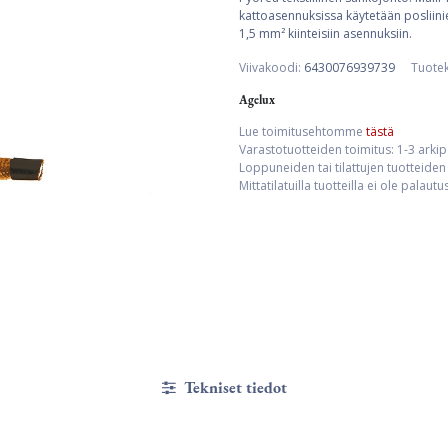
kattoasennuksissa käytetään posliinier
1,5 mm² kiinteisiin asennuksiin.
Viivakoodi:
6430076939739
Tuote
Agelux
Lue toimitusehtomme
tästä
Varastotuotteiden toimitus: 1-3 arki
Loppuneiden tai tilattujen tuotteiden 
Mittatilatuilla tuotteilla ei ole palaut
Tekniset tiedot