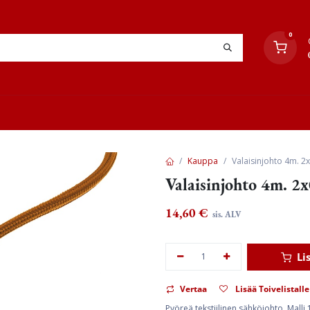
0
YHTEYSTIEDOT
TYÖOHJEET
JÄLLEENMYYJÄT
Kauppa
Valaisinjohto 4m. 2x
Valaisinjohto 4m. 2x
14,60
€
sis. ALV
Li
Vertaa
Lisää Toivelistalle
Pyöreä tekstiilinen sähköjohto. Malli