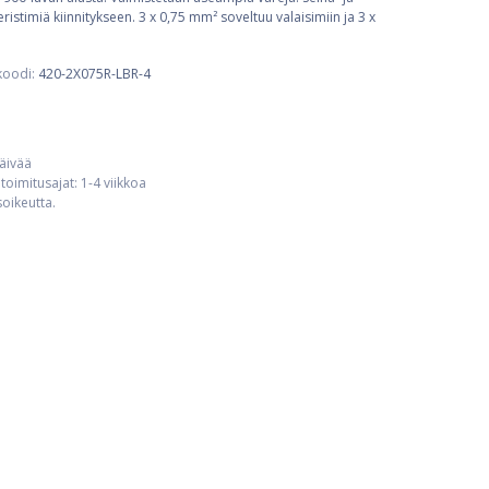
istimiä kiinnitykseen. 3 x 0,75 mm² soveltuu valaisimiin ja 3 x
koodi:
420-2X075R-LBR-4
päivää
toimitusajat: 1-4 viikkoa
usoikeutta.