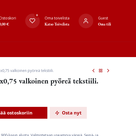
0
Ostoskori
Oma toivelista
Guest
0,00
€
Katso Toivelista
Oma tili
x0,75 valkoinen pyöreä tekstiili.
x0,75 valkoinen pyöreä tekstiili.
sää ostoskoriin
Osta nyt
 1900-luvun alusta. Valmistetaan useampia värejä. Seinä- ja