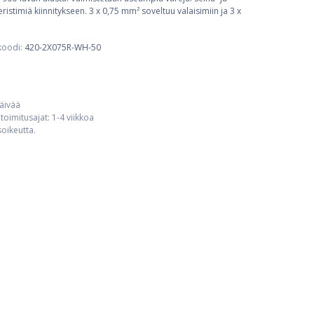
istimiä kiinnitykseen. 3 x 0,75 mm² soveltuu valaisimiin ja 3 x
koodi:
420-2X075R-WH-50
päivää
toimitusajat: 1-4 viikkoa
usoikeutta.