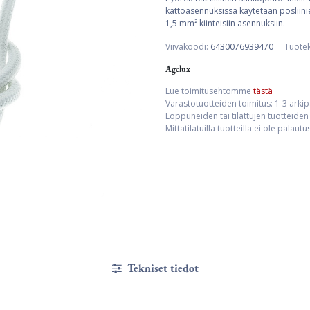
kattoasennuksissa käytetään posliinier
1,5 mm² kiinteisiin asennuksiin.
Viivakoodi:
6430076939470
Tuote
Agelux
Lue toimitusehtomme
tästä
Varastotuotteiden toimitus: 1-3 arki
Loppuneiden tai tilattujen tuotteiden 
Mittatilatuilla tuotteilla ei ole palaut
Tekniset tiedot