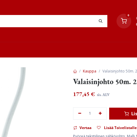
0
YHTEYSTIEDOT
TYÖOHJEET
JÄLLEENMYYJÄT
Kauppa
Valaisinjohto 50m. 2
Valaisinjohto 50m. 2
177,45
€
sis. ALV
Li
Vertaa
Lisää Toivelistalle
Pyöreä tekstiilinen sähköjohto. Malli