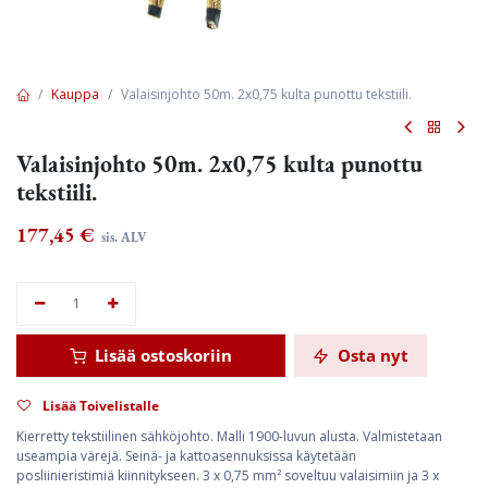
Kauppa
Valaisinjohto 50m. 2x0,75 kulta punottu tekstiili.
Valaisinjohto 50m. 2x0,75 kulta punottu
tekstiili.
177,45
€
sis. ALV
Lisää ostoskoriin
Osta nyt
Lisää Toivelistalle
Kierretty tekstiilinen sähköjohto. Malli 1900-luvun alusta. Valmistetaan
useampia värejä. Seinä- ja kattoasennuksissa käytetään
posliinieristimiä kiinnitykseen. 3 x 0,75 mm² soveltuu valaisimiin ja 3 x