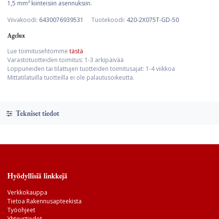
1,5 mm² kiinteisiin asennuksiin.
Viivakoodi:
6430076939531
Tuotekoodi:
420-2X075T-GD-50
Agelux
Lue toimitusehtomme
tästä
Varastotuotteiden toimitus: 1-3 arkipäivää
Loppuneiden tai tilattujen tuotteiden toimitusajat: 1-4 viikkoa
Mittatilatuilla tuotteilla ei ole palautusoikeutta.
Tekniset tiedot
Hyödyllisiä linkkejä
Verkkokauppa
Tietoa Rakennusapteekista
Työohjeet
Yhteystiedot