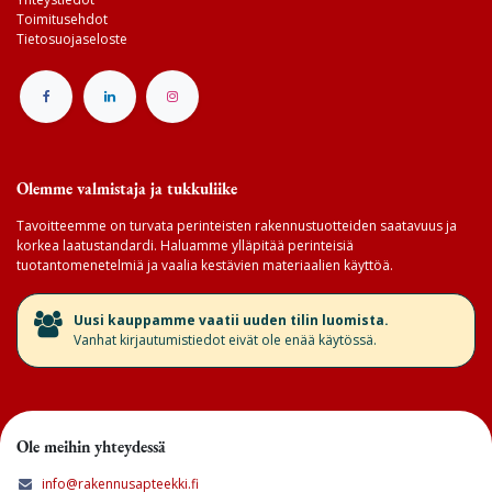
Toimitusehdot
Tietosuojaseloste
Olemme valmistaja ja tukkuliike
Tavoitteemme on turvata perinteisten rakennustuotteiden saatavuus ja
korkea laatustandardi. Haluamme ylläpitää perinteisiä
tuotantomenetelmiä ja vaalia kestävien materiaalien käyttöä.
​Uusi kauppamme vaatii uuden tilin luomista.
Vanhat kirjautumistiedot eivät ole enää käytössä.
Ole meihin yhteydessä
info@rakennusapteekki.fi