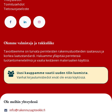
Toimitusehdot
Tietosuojaseloste
Olemme valmistaja ja tukkuliike
Tavoitteemme on turvata perinteisten rakennustuotteiden saatavuus ja
korkea laatustandardi. Haluamme ylläpitää perinteisiä
tuotantomenetelmiä ja vaalia kestävien materiaalien käyttöä.
​Uusi kauppamme vaatii uuden tilin luomista.
Vanhat kirjautumistiedot eivät ole enää käytössä.
Ole meihin yhteydessä
info@rakennusapteekki.fi