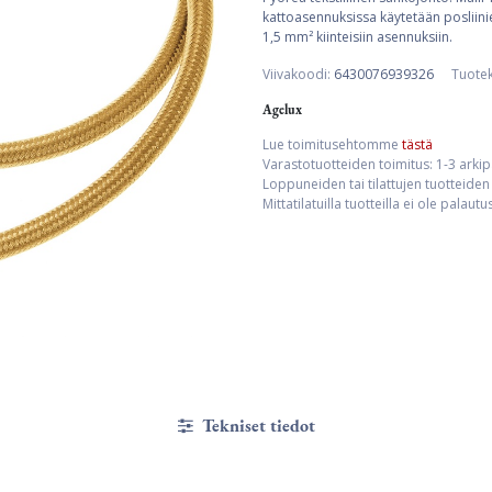
kattoasennuksissa käytetään posliinier
1,5 mm² kiinteisiin asennuksiin.
Viivakoodi:
6430076939326
Tuote
Agelux
Lue toimitusehtomme
tästä
Varastotuotteiden toimitus: 1-3 arki
Loppuneiden tai tilattujen tuotteiden 
Mittatilatuilla tuotteilla ei ole palaut
Tekniset tiedot