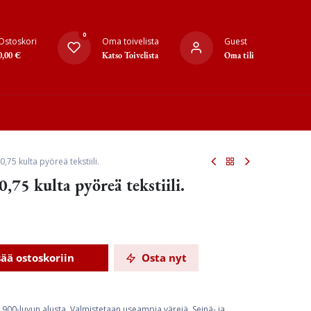
0
Ostoskori
Oma toivelista
Guest
0,00
€
Katso Toivelista
Oma tili
,75 kulta pyöreä tekstiili.
,75 kulta pyöreä tekstiili.
sää ostoskoriin
Osta nyt
 1900-luvun alusta. Valmistetaan useampia värejä. Seinä- ja