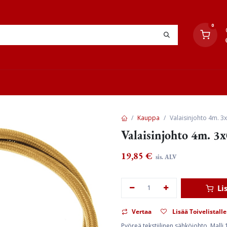
0
YHTEYSTIEDOT
TYÖOHJEET
JÄLLEENMYYJÄT
Kauppa
Valaisinjohto 4m. 3x0
Valaisinjohto 4m. 3x0
19,85
€
sis. ALV
Li
Vertaa
Lisää Toivelistalle
Pyöreä tekstiilinen sähköjohto. Malli