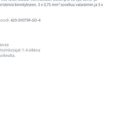
istimiä kiinnitykseen. 3 x 0,75 mm² soveltuu valaisimiin ja 3 x
koodi:
420-3X075R-GD-4
päivää
toimitusajat: 1-4 viikkoa
usoikeutta.