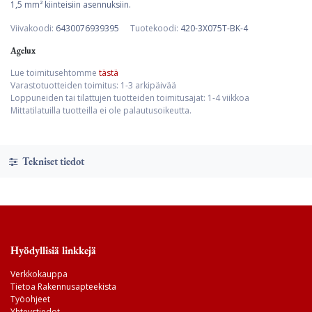
1,5 mm² kiinteisiin asennuksiin.
Viivakoodi:
6430076939395
Tuotekoodi:
420-3X075T-BK-4
Agelux
Lue toimitusehtomme
tästä
Varastotuotteiden toimitus: 1-3 arkipäivää
Loppuneiden tai tilattujen tuotteiden toimitusajat: 1-4 viikkoa
Mittatilatuilla tuotteilla ei ole palautusoikeutta.
Tekniset tiedot
Hyödyllisiä linkkejä
Verkkokauppa
Tietoa Rakennusapteekista
Työohjeet
Yhteystiedot