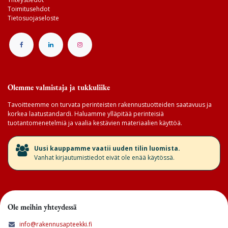
Toimitusehdot
Tietosuojaseloste
Olemme valmistaja ja tukkuliike
Tavoitteemme on turvata perinteisten rakennustuotteiden saatavuus ja
korkea laatustandardi. Haluamme ylläpitää perinteisiä
tuotantomenetelmiä ja vaalia kestävien materiaalien käyttöä.
​Uusi kauppamme vaatii uuden tilin luomista.
Vanhat kirjautumistiedot eivät ole enää käytössä.
Ole meihin yhteydessä
info@rakennusapteekki.fi