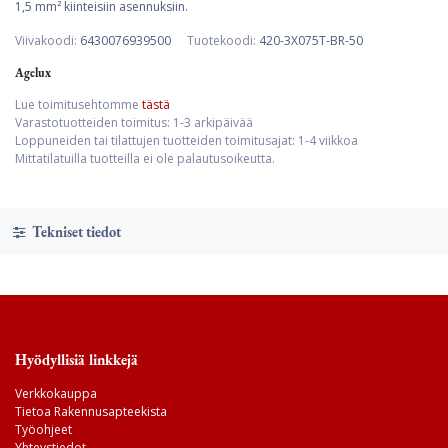
1,5 mm² kiinteisiin asennuksiin.
Viivakoodi:
6430076939500
Tuotekoodi:
420-3X075T-BR-50
Agelux
Lue toimitusehtomme
tästä
Varastotuotteiden toimitus: 1-3 arkipäivää
Loppuneiden tai tilattujen tuotteiden toimitusajat: 1-4 viikkoa
Mittatilatuilla tuotteilla ei ole palautusoikeutta.
Tekniset tiedot
Hyödyllisiä linkkejä
Verkkokauppa
Tietoa Rakennusapteekista
Työohjeet
Yhteystiedot