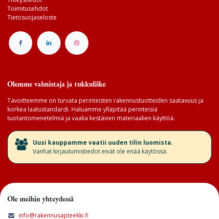
Toimitusehdot
Tietosuojaseloste
Olemme valmistaja ja tukkuliike
Tavoitteemme on turvata perinteisten rakennustuotteiden saatavuus ja
korkea laatustandardi. Haluamme ylläpitää perinteisiä
tuotantomenetelmiä ja vaalia kestävien materiaalien käyttöä.
​Uusi kauppamme vaatii uuden tilin luomista.
Vanhat kirjautumistiedot eivät ole enää käytössä.
Ole meihin yhteydessä
info@rakennusapteekki.fi