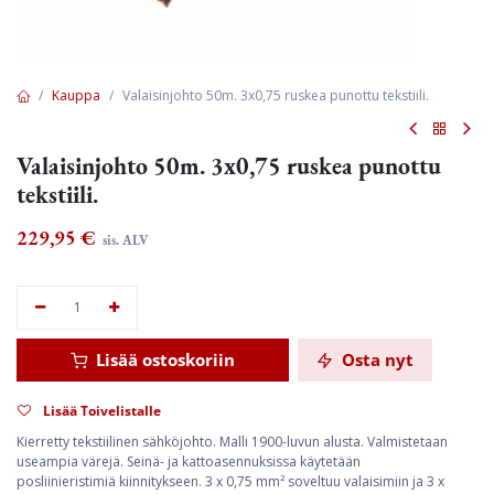
Kauppa
Valaisinjohto 50m. 3x0,75 ruskea punottu tekstiili.
Valaisinjohto 50m. 3x0,75 ruskea punottu
tekstiili.
229,95
€
sis. ALV
Lisää ostoskoriin
Osta nyt
Lisää Toivelistalle
Kierretty tekstiilinen sähköjohto. Malli 1900-luvun alusta. Valmistetaan
useampia värejä. Seinä- ja kattoasennuksissa käytetään
posliinieristimiä kiinnitykseen. 3 x 0,75 mm² soveltuu valaisimiin ja 3 x