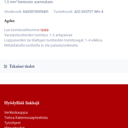
1,5 mm² kiinteisiin asennuksiin.
Viivakoodi:
6430076939401
Tuotekoodi:
420-3X075T-WH-4
Agelux
Lue toimitusehtomme
tästä
Varastotuotteiden toimitus: 1-3 arkipäivää
Loppuneiden tai tilattujen tuotteiden toimitusajat: 1-4 viikkoa
Mittatilatuilla tuotteilla ei ole palautusoikeutta.
Tekniset tiedot
Hyödyllisiä linkkejä
Verkkokauppa
Tietoa Rakennusapteekista
Työohjeet
Yhteystiedot