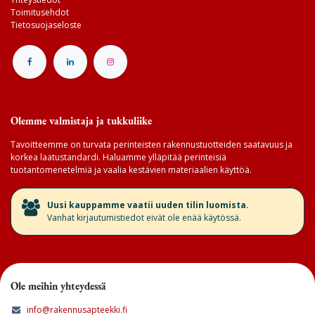
Toimitusehdot
Tietosuojaseloste
Olemme valmistaja ja tukkuliike
Tavoitteemme on turvata perinteisten rakennustuotteiden saatavuus ja
korkea laatustandardi. Haluamme ylläpitää perinteisiä
tuotantomenetelmiä ja vaalia kestävien materiaalien käyttöä.
​Uusi kauppamme vaatii uuden tilin luomista.
Vanhat kirjautumistiedot eivät ole enää käytössä.
Ole meihin yhteydessä
info@rakennusapteekki.fi