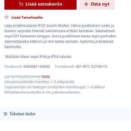
Lisää ostoskoriin
Osta nyt
Lisää Toivelistalle
Leija posliinivalaisin IP20, kuiviin tiloihin. Vahva posliininen runko ja
lasinen varjostin tekevät valaisimesta erittäin kestävän. Valaisimeen
sopii E27 kantainen lamppu. Suora posliininen kanta sopii parhaiten
asennettavaksi kattoon ja vino kanta seinään. Ajatonta ja kestävää
kauneutta.
Märkään tilaan sopii IP44 ja IP54 valaisin.
Viivakoodi:
6430081164362
Tuotekoodi:
421-KITC-52740-10
Lue toimitusehtomme
tästä
Varastotuotteiden toimitus: 1-3 arkipäivää
Loppuneiden tai tilattujen tuotteiden toimitusajat: 1-4 viikkoa
Mittatilatuilla tuotteilla ei ole palautusoikeutta.
Tekniset tiedot