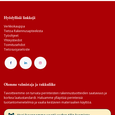
Hyödyllisiä linkkejä
Verkkokauppa
Tietoa Rakennusapteekista
Työohjeet
Yhteystiedot
Toimitusehdot
Tietosuojaseloste
Olemme valmistaja ja tukkuliike
Tavoitteemme on turvata perinteisten rakennustuotteiden saatavuus ja
korkea laatustandardi. Haluamme ylläpitää perinteisiä
tuotantomenetelmiä ja vaalia kestävien materiaalien käyttöä.