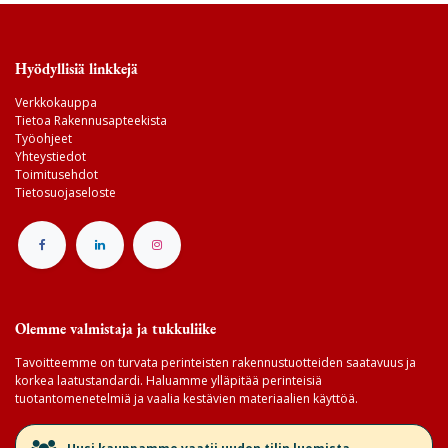
Hyödyllisiä linkkejä
Verkkokauppa
Tietoa Rakennusapteekista
Työohjeet
Yhteystiedot
Toimitusehdot
Tietosuojaseloste
Olemme valmistaja ja tukkuliike
Tavoitteemme on turvata perinteisten rakennustuotteiden saatavuus ja
korkea laatustandardi. Haluamme ylläpitää perinteisiä
tuotantomenetelmiä ja vaalia kestävien materiaalien käyttöä.