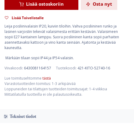
Lisää ostoskoriin
Osta nyt
Lisää Toivelistalle
Leija posliinivalaisin IP20, kuiviin tiloihin. Vahva posliininen runko ja
lasinen varjostin tekevät valaisimesta erittäin kestävän. Valaisimeen
sopii E27 kantainen lamppu. Suora posliininen kanta sopii parhaiten
asennettavaksi kattoon ja vino kanta seinään. Ajatonta ja kestävää
kauneutta.
Märkään tilaan sopii IP44 ja IP54 valaisin.
Viivakoodi:
6430081164157
Tuotekoodi:
421-KITO-52740-16
Lue toimitusehtomme
tästä
Varastotuotteiden toimitus: 1-3 arkipäivää
Loppuneiden tai tilattujen tuotteiden toimitusajat: 1-4 viikkoa
Mittatilatuilla tuotteilla ei ole palautusoikeutta.
Tekniset tiedot